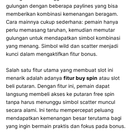
gulungan dengan beberapa paylines yang bisa
memberikan kombinasi kemenangan beragam.
Cara mainnya cukup sederhana: pemain hanya
perlu memasang taruhan, kemudian memutar
gulungan untuk mendapatkan simbol kombinasi
yang menang. Simbol wild dan scatter menjadi
kunci dalam mengaktifkan fitur bonus.
Salah satu fitur utama yang membuat slot ini
menarik adalah adanya
fitur buy spin
atau slot
beli putaran. Dengan fitur ini, pemain dapat
langsung membeli akses ke putaran free spin
tanpa harus menunggu simbol scatter muncul
secara alami. Ini tentu mempercepat peluang
mendapatkan kemenangan besar terutama bagi
yang ingin bermain praktis dan fokus pada bonus.