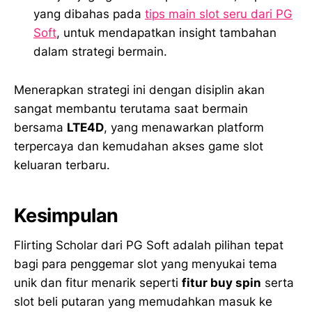
yang dibahas pada
tips main slot seru dari PG
Soft
, untuk mendapatkan insight tambahan
dalam strategi bermain.
Menerapkan strategi ini dengan disiplin akan
sangat membantu terutama saat bermain
bersama
LTE4D
, yang menawarkan platform
terpercaya dan kemudahan akses game slot
keluaran terbaru.
Kesimpulan
Flirting Scholar dari PG Soft adalah pilihan tepat
bagi para penggemar slot yang menyukai tema
unik dan fitur menarik seperti
fitur buy spin
serta
slot beli putaran yang memudahkan masuk ke