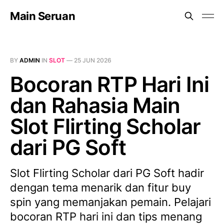
Main Seruan
BY
ADMIN
IN
SLOT
—
25 JUN 2026
Bocoran RTP Hari Ini
dan Rahasia Main
Slot Flirting Scholar
dari PG Soft
Slot Flirting Scholar dari PG Soft hadir
dengan tema menarik dan fitur buy
spin yang memanjakan pemain. Pelajari
bocoran RTP hari ini dan tips menang