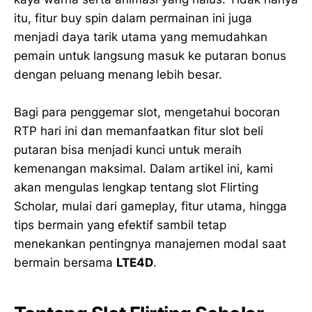
itu, fitur buy spin dalam permainan ini juga
menjadi daya tarik utama yang memudahkan
pemain untuk langsung masuk ke putaran bonus
dengan peluang menang lebih besar.
Bagi para penggemar slot, mengetahui bocoran
RTP hari ini dan memanfaatkan fitur slot beli
putaran bisa menjadi kunci untuk meraih
kemenangan maksimal. Dalam artikel ini, kami
akan mengulas lengkap tentang slot Flirting
Scholar, mulai dari gameplay, fitur utama, hingga
tips bermain yang efektif sambil tetap
menekankan pentingnya manajemen modal saat
bermain bersama
LTE4D
.