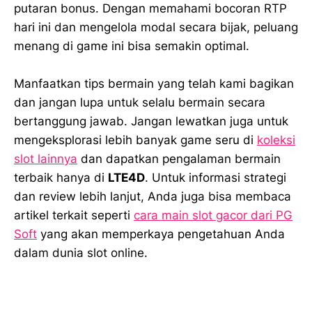
putaran bonus. Dengan memahami bocoran RTP
hari ini dan mengelola modal secara bijak, peluang
menang di game ini bisa semakin optimal.
Manfaatkan tips bermain yang telah kami bagikan
dan jangan lupa untuk selalu bermain secara
bertanggung jawab. Jangan lewatkan juga untuk
mengeksplorasi lebih banyak game seru di
koleksi
slot lainnya
dan dapatkan pengalaman bermain
terbaik hanya di
LTE4D
. Untuk informasi strategi
dan review lebih lanjut, Anda juga bisa membaca
artikel terkait seperti
cara main slot gacor dari PG
Soft
yang akan memperkaya pengetahuan Anda
dalam dunia slot online.