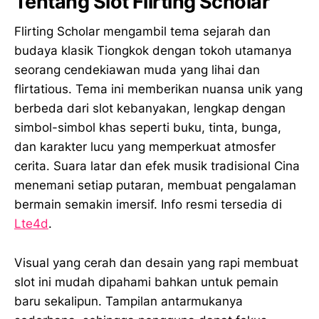
Tentang Slot Flirting Scholar
Flirting Scholar mengambil tema sejarah dan
budaya klasik Tiongkok dengan tokoh utamanya
seorang cendekiawan muda yang lihai dan
flirtatious. Tema ini memberikan nuansa unik yang
berbeda dari slot kebanyakan, lengkap dengan
simbol-simbol khas seperti buku, tinta, bunga,
dan karakter lucu yang memperkuat atmosfer
cerita. Suara latar dan efek musik tradisional Cina
menemani setiap putaran, membuat pengalaman
bermain semakin imersif. Info resmi tersedia di
Lte4d
.
Visual yang cerah dan desain yang rapi membuat
slot ini mudah dipahami bahkan untuk pemain
baru sekalipun. Tampilan antarmukanya