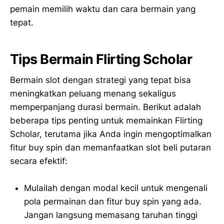
pemain memilih waktu dan cara bermain yang
tepat.
Tips Bermain Flirting Scholar
Bermain slot dengan strategi yang tepat bisa
meningkatkan peluang menang sekaligus
memperpanjang durasi bermain. Berikut adalah
beberapa tips penting untuk memainkan Flirting
Scholar, terutama jika Anda ingin mengoptimalkan
fitur buy spin dan memanfaatkan slot beli putaran
secara efektif:
Mulailah dengan modal kecil untuk mengenali
pola permainan dan fitur buy spin yang ada.
Jangan langsung memasang taruhan tinggi