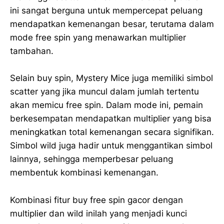
ini sangat berguna untuk mempercepat peluang
mendapatkan kemenangan besar, terutama dalam
mode free spin yang menawarkan multiplier
tambahan.
Selain buy spin, Mystery Mice juga memiliki simbol
scatter yang jika muncul dalam jumlah tertentu
akan memicu free spin. Dalam mode ini, pemain
berkesempatan mendapatkan multiplier yang bisa
meningkatkan total kemenangan secara signifikan.
Simbol wild juga hadir untuk menggantikan simbol
lainnya, sehingga memperbesar peluang
membentuk kombinasi kemenangan.
Kombinasi fitur buy free spin gacor dengan
multiplier dan wild inilah yang menjadi kunci