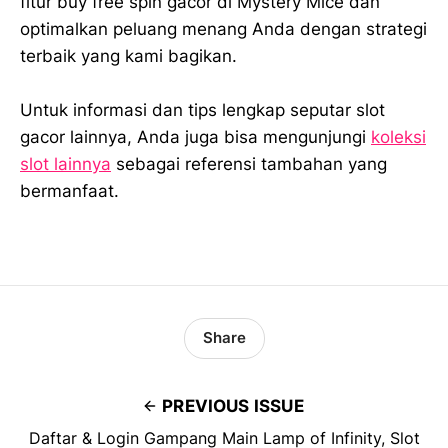
fitur buy free spin gacor di Mystery Mice dan
optimalkan peluang menang Anda dengan strategi
terbaik yang kami bagikan.
Untuk informasi dan tips lengkap seputar slot
gacor lainnya, Anda juga bisa mengunjungi
koleksi
slot lainnya
sebagai referensi tambahan yang
bermanfaat.
Share
PREVIOUS ISSUE
Daftar & Login Gampang Main Lamp of Infinity, Slot