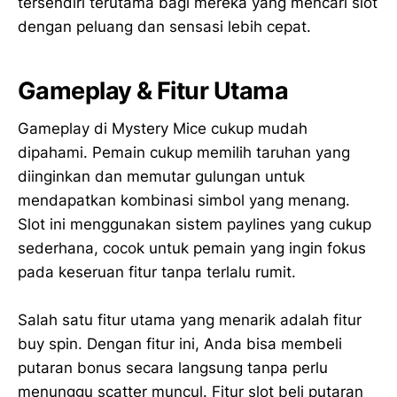
tersendiri terutama bagi mereka yang mencari slot
dengan peluang dan sensasi lebih cepat.
Gameplay & Fitur Utama
Gameplay di Mystery Mice cukup mudah
dipahami. Pemain cukup memilih taruhan yang
diinginkan dan memutar gulungan untuk
mendapatkan kombinasi simbol yang menang.
Slot ini menggunakan sistem paylines yang cukup
sederhana, cocok untuk pemain yang ingin fokus
pada keseruan fitur tanpa terlalu rumit.
Salah satu fitur utama yang menarik adalah fitur
buy spin. Dengan fitur ini, Anda bisa membeli
putaran bonus secara langsung tanpa perlu
menunggu scatter muncul. Fitur slot beli putaran