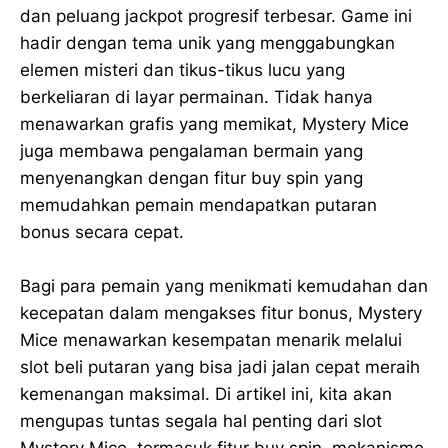
dan peluang jackpot progresif terbesar. Game ini
hadir dengan tema unik yang menggabungkan
elemen misteri dan tikus-tikus lucu yang
berkeliaran di layar permainan. Tidak hanya
menawarkan grafis yang memikat, Mystery Mice
juga membawa pengalaman bermain yang
menyenangkan dengan fitur buy spin yang
memudahkan pemain mendapatkan putaran
bonus secara cepat.
Bagi para pemain yang menikmati kemudahan dan
kecepatan dalam mengakses fitur bonus, Mystery
Mice menawarkan kesempatan menarik melalui
slot beli putaran yang bisa jadi jalan cepat meraih
kemenangan maksimal. Di artikel ini, kita akan
mengupas tuntas segala hal penting dari slot