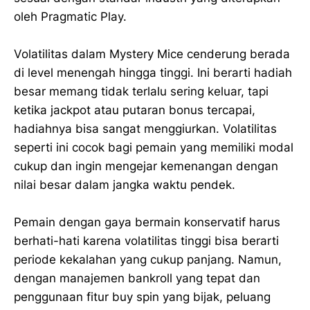
oleh Pragmatic Play.
Volatilitas dalam Mystery Mice cenderung berada
di level menengah hingga tinggi. Ini berarti hadiah
besar memang tidak terlalu sering keluar, tapi
ketika jackpot atau putaran bonus tercapai,
hadiahnya bisa sangat menggiurkan. Volatilitas
seperti ini cocok bagi pemain yang memiliki modal
cukup dan ingin mengejar kemenangan dengan
nilai besar dalam jangka waktu pendek.
Pemain dengan gaya bermain konservatif harus
berhati-hati karena volatilitas tinggi bisa berarti
periode kekalahan yang cukup panjang. Namun,
dengan manajemen bankroll yang tepat dan
penggunaan fitur buy spin yang bijak, peluang