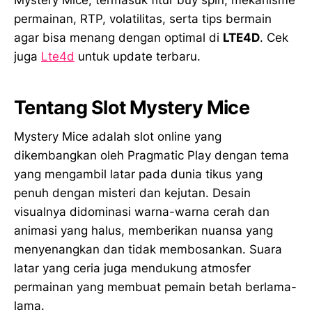
Mystery Mice, termasuk fitur buy spin, mekanisme
permainan, RTP, volatilitas, serta tips bermain
agar bisa menang dengan optimal di
LTE4D
. Cek
juga
Lte4d
untuk update terbaru.
Tentang Slot Mystery Mice
Mystery Mice adalah slot online yang
dikembangkan oleh Pragmatic Play dengan tema
yang mengambil latar pada dunia tikus yang
penuh dengan misteri dan kejutan. Desain
visualnya didominasi warna-warna cerah dan
animasi yang halus, memberikan nuansa yang
menyenangkan dan tidak membosankan. Suara
latar yang ceria juga mendukung atmosfer
permainan yang membuat pemain betah berlama-
lama.