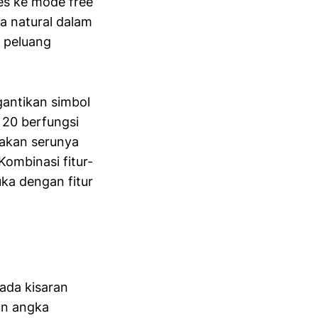
ses ke mode free
a natural dalam
 peluang
gantikan simbol
 20 berfungsi
sakan serunya
Kombinasi fitur-
uka dengan fitur
ada kisaran
un angka