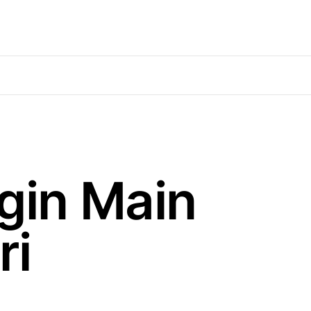
gin Main
ri