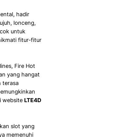
ntal, hadir
ujuh, lonceng,
ocok untuk
kmati fitur-fitur
ines, Fire Hot
nan yang hangat
n terasa
 memungkinkan
i website
LTE4D
kan slot yang
nya memenuhi