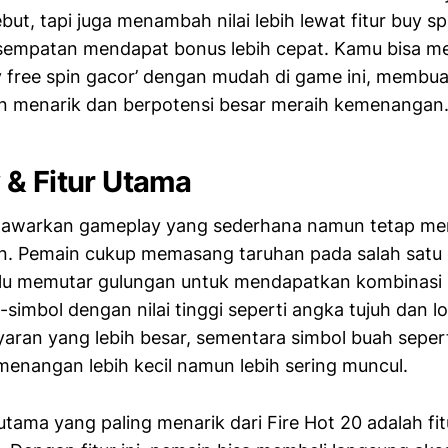
but, tapi juga menambah nilai lebih lewat fitur buy s
empatan mendapat bonus lebih cepat. Kamu bisa m
uy free spin gacor’ dengan mudah di game ini, membuat
n menarik dan berpotensi besar meraih kemenangan
& Fitur Utama
nawarkan gameplay yang sederhana namun tetap m
. Pemain cukup memasang taruhan pada salah satu d
lalu memutar gulungan untuk mendapatkan kombinasi
simbol dengan nilai tinggi seperti angka tujuh dan 
ran yang lebih besar, sementara simbol buah seperti
nangan lebih kecil namun lebih sering muncul.
 utama yang paling menarik dari Fire Hot 20 adalah fit