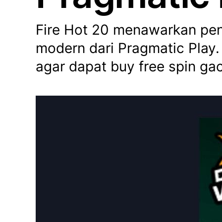
Fire Hot 20 menawarkan pen
modern dari Pragmatic Play. P
agar dapat buy free spin g