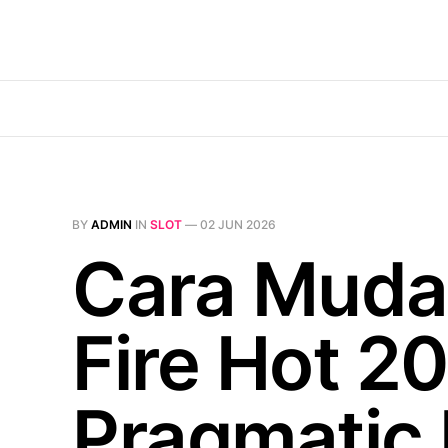
BY
ADMIN
IN
SLOT
—
02 JUN 2026
Cara Mudah
Fire Hot 20
Pragmatic 