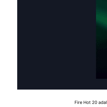
Fire Hot 20 ada