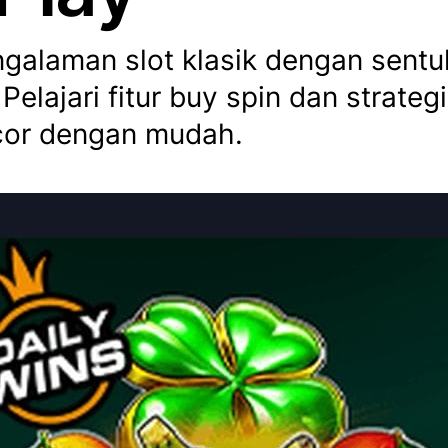
galaman slot klasik dengan sent
elajari fitur buy spin dan strateg
acor dengan mudah.