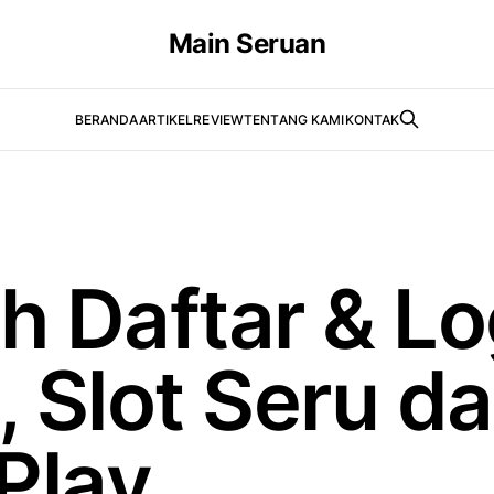
Main Seruan
BERANDA
ARTIKEL
REVIEW
TENTANG KAMI
KONTAK
 Daftar & Lo
, Slot Seru da
Play