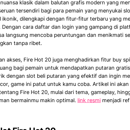
uansa klasik dalam balutan grafis modern yang men
eruan tersendiri bagi para pemain yang menyukai sl
 ikonik, dilengkapi dengan fitur-fitur terbaru yang 
 Dengan cara daftar dan login yang gampang di plat
isa langsung mencoba peruntungan dan menikmati se
kan tanpa ribet.
n akses, Fire Hot 20 juga menghadirkan fitur buy s
ang bagi pemain untuk mendapatkan putaran gratis 
rik dengan slot beli putaran yang efektif dan ingin m
acor, game ini patut untuk kamu coba. Artikel ini ak
entang Fire Hot 20, mulai dari tema, gameplay, hingg
man bermainmu makin optimal.
link resmi
menjadi ref