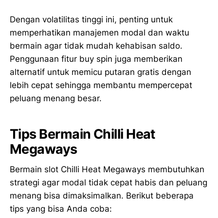
Dengan volatilitas tinggi ini, penting untuk
memperhatikan manajemen modal dan waktu
bermain agar tidak mudah kehabisan saldo.
Penggunaan fitur buy spin juga memberikan
alternatif untuk memicu putaran gratis dengan
lebih cepat sehingga membantu mempercepat
peluang menang besar.
Tips Bermain Chilli Heat
Megaways
Bermain slot Chilli Heat Megaways membutuhkan
strategi agar modal tidak cepat habis dan peluang
menang bisa dimaksimalkan. Berikut beberapa
tips yang bisa Anda coba: