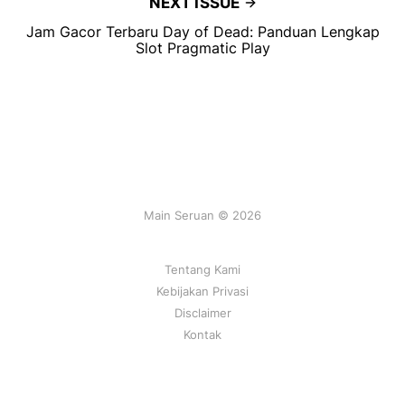
NEXT ISSUE
Jam Gacor Terbaru Day of Dead: Panduan Lengkap
Slot Pragmatic Play
Main Seruan © 2026
Tentang Kami
Kebijakan Privasi
Disclaimer
Kontak