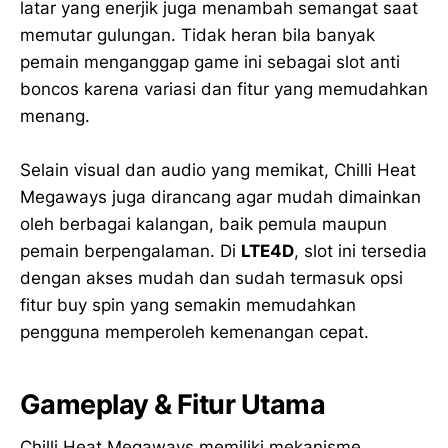
latar yang enerjik juga menambah semangat saat
memutar gulungan. Tidak heran bila banyak
pemain menganggap game ini sebagai slot anti
boncos karena variasi dan fitur yang memudahkan
menang.
Selain visual dan audio yang memikat, Chilli Heat
Megaways juga dirancang agar mudah dimainkan
oleh berbagai kalangan, baik pemula maupun
pemain berpengalaman. Di
LTE4D
, slot ini tersedia
dengan akses mudah dan sudah termasuk opsi
fitur buy spin yang semakin memudahkan
pengguna memperoleh kemenangan cepat.
Gameplay & Fitur Utama
Chilli Heat Megaways memiliki mekanisme