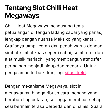
Tentang Slot Chilli Heat
Megaways
Chilli Heat Megaways mengusung tema
petualangan di tengah ladang cabai yang panas,
lengkap dengan nuansa Meksiko yang kental.
Grafisnya tampil cerah dan penuh warna dengan
simbol-simbol khas seperti cabai, sombrero, dan
alat musik mariachi, yang membangun atmosfer
permainan menjadi hidup dan menarik. Untuk
pengalaman terbaik, kunjungi
situs lte4d
.
Dengan mekanisme Megaways, slot ini
menawarkan hingga ribuan cara menang yang
berubah tiap putaran, sehingga membuat setiap
sesi bermain terasa berbeda dan dinamis. Suara