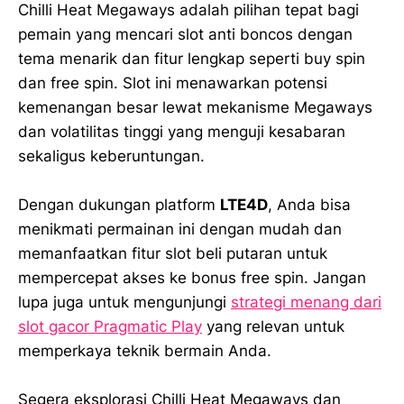
Chilli Heat Megaways adalah pilihan tepat bagi
pemain yang mencari slot anti boncos dengan
tema menarik dan fitur lengkap seperti buy spin
dan free spin. Slot ini menawarkan potensi
kemenangan besar lewat mekanisme Megaways
dan volatilitas tinggi yang menguji kesabaran
sekaligus keberuntungan.
Dengan dukungan platform
LTE4D
, Anda bisa
menikmati permainan ini dengan mudah dan
memanfaatkan fitur slot beli putaran untuk
mempercepat akses ke bonus free spin. Jangan
lupa juga untuk mengunjungi
strategi menang dari
slot gacor Pragmatic Play
yang relevan untuk
memperkaya teknik bermain Anda.
Segera eksplorasi Chilli Heat Megaways dan