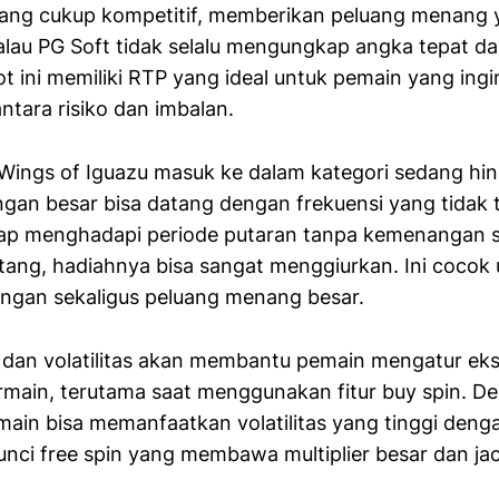
ang cukup kompetitif, memberikan peluang menang y
lau PG Soft tidak selalu mengungkap angka tepat da
t ini memiliki RTP yang ideal untuk pemain yang ing
tara risiko dan imbalan.
a Wings of Iguazu masuk ke dalam kategori sedang hin
gan besar bisa datang dengan frekuensi yang tidak te
ap menghadapi periode putaran tanpa kemenangan sig
tang, hadiahnya bisa sangat menggiurkan. Ini cocok
angan sekaligus peluang menang besar.
an volatilitas akan membantu pemain mengatur eks
ermain, terutama saat menggunakan fitur buy spin. Den
main bisa memanfaatkan volatilitas yang tinggi dengan
i free spin yang membawa multiplier besar dan jac