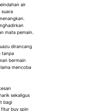
eindahan air
n suara
enenangkan.
enghadirkan
kan mata pemain.
Iguazu dirancang
a tanpa
aman bermain
a-lama mencoba
kesan
rik sekaligus
t bagi
fitur buy spin