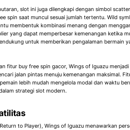
i putaran, slot ini juga dilengkapi dengan simbol scatte
ee spin saat muncul sesuai jumlah tertentu. Wild sy
antu membentuk kombinasi menang dengan menggan
tiplier yang dapat memperbesar kemenangan ketika 
ng mendukung untuk memberikan pengalaman bermain y
n fitur buy free spin gacor, Wings of Iguazu menjadi
cari jalan pintas menuju kemenangan maksimal. Fitur
emain lebih mudah mengelola modal dan waktu ber
dalam strategi slot modern.
tilitas
Return to Player), Wings of Iguazu menawarkan per