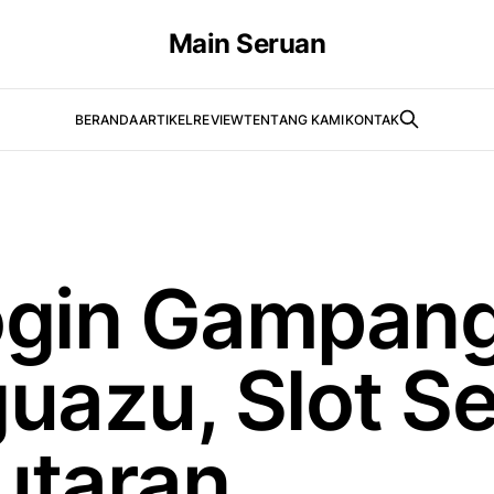
Main Seruan
BERANDA
ARTIKEL
REVIEW
TENTANG KAMI
KONTAK
Login Gampan
guazu, Slot S
Putaran