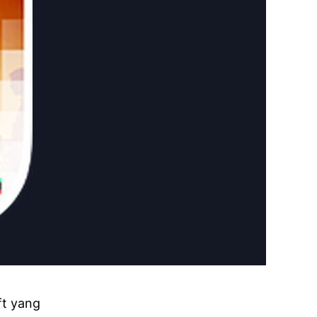
ft yang