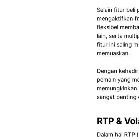
Selain fitur bel
mengaktifkan fr
fleksibel memb
lain, serta mul
fitur ini sali
memuaskan.
Dengan kehadira
pemain yang men
memungkinkan p
sangat penting 
RTP & Vola
Dalam hal RTP (