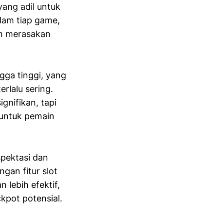
ang adil untuk
lam tiap game,
in merasakan
gga tinggi, yang
rlalu sering.
nifikan, tapi
 untuk pemain
pektasi dan
gan fitur slot
 lebih efektif,
kpot potensial.