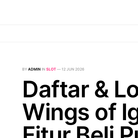
BY
ADMIN
IN
SLOT
—
12 JUN 2026
Daftar & 
Wings of I
Fitur Beli 