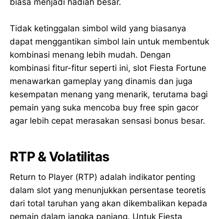
biasa menjadi hadiah besar.
Tidak ketinggalan simbol wild yang biasanya
dapat menggantikan simbol lain untuk membentuk
kombinasi menang lebih mudah. Dengan
kombinasi fitur-fitur seperti ini, slot Fiesta Fortune
menawarkan gameplay yang dinamis dan juga
kesempatan menang yang menarik, terutama bagi
pemain yang suka mencoba buy free spin gacor
agar lebih cepat merasakan sensasi bonus besar.
RTP & Volatilitas
Return to Player (RTP) adalah indikator penting
dalam slot yang menunjukkan persentase teoretis
dari total taruhan yang akan dikembalikan kepada
pemain dalam jangka panjang. Untuk Fiesta