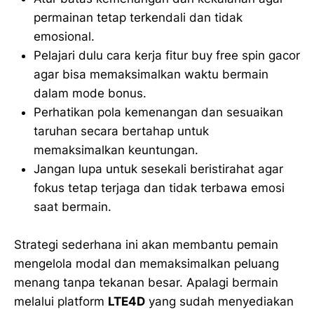
permainan tetap terkendali dan tidak
emosional.
Pelajari dulu cara kerja fitur buy free spin gacor
agar bisa memaksimalkan waktu bermain
dalam mode bonus.
Perhatikan pola kemenangan dan sesuaikan
taruhan secara bertahap untuk
memaksimalkan keuntungan.
Jangan lupa untuk sesekali beristirahat agar
fokus tetap terjaga dan tidak terbawa emosi
saat bermain.
Strategi sederhana ini akan membantu pemain
mengelola modal dan memaksimalkan peluang
menang tanpa tekanan besar. Apalagi bermain
melalui platform
LTE4D
yang sudah menyediakan