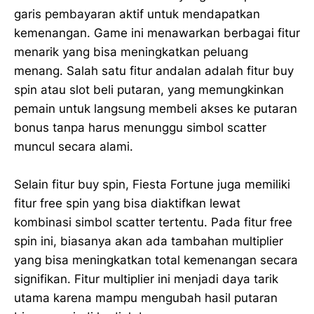
garis pembayaran aktif untuk mendapatkan
kemenangan. Game ini menawarkan berbagai fitur
menarik yang bisa meningkatkan peluang
menang. Salah satu fitur andalan adalah fitur buy
spin atau slot beli putaran, yang memungkinkan
pemain untuk langsung membeli akses ke putaran
bonus tanpa harus menunggu simbol scatter
muncul secara alami.
Selain fitur buy spin, Fiesta Fortune juga memiliki
fitur free spin yang bisa diaktifkan lewat
kombinasi simbol scatter tertentu. Pada fitur free
spin ini, biasanya akan ada tambahan multiplier
yang bisa meningkatkan total kemenangan secara
signifikan. Fitur multiplier ini menjadi daya tarik
utama karena mampu mengubah hasil putaran