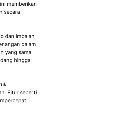
ini memberikan
n secara
iko dan imbalan
menangan dalam
han yang sama
edang hingga
tuk
. Fitur seperti
empercepat