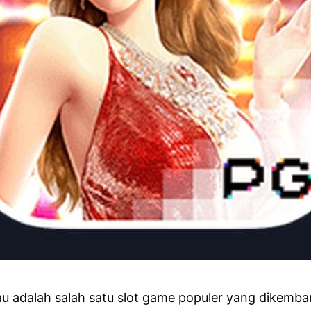
u adalah salah satu slot game populer yang dikemb