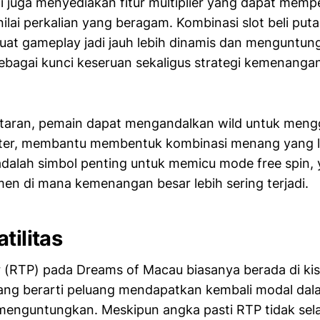
 ini juga menyediakan fitur multiplier yang dapat mem
ilai perkalian yang beragam. Kombinasi slot beli put
uat gameplay jadi jauh lebih dinamis dan menguntungk
ebagai kunci keseruan sekaligus strategi kemenang
utaran, pemain dapat mengandalkan wild untuk meng
catter, membantu membentuk kombinasi menang yang l
 adalah simbol penting untuk memicu mode free spin,
n di mana kemenangan besar lebih sering terjadi.
tilitas
er (RTP) pada Dreams of Macau biasanya berada di k
yang berarti peluang mendapatkan kembali modal dal
menguntungkan. Meskipun angka pasti RTP tidak sel