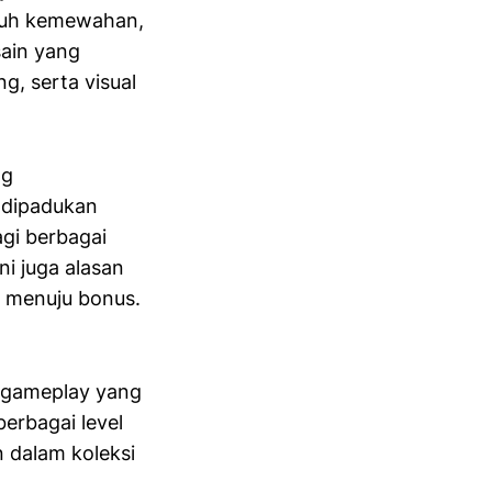
enuh kemewahan,
ain yang
, serta visual
ng
 dipadukan
gi berbagai
i juga alasan
u menuju bonus.
i gameplay yang
erbagai level
n dalam koleksi