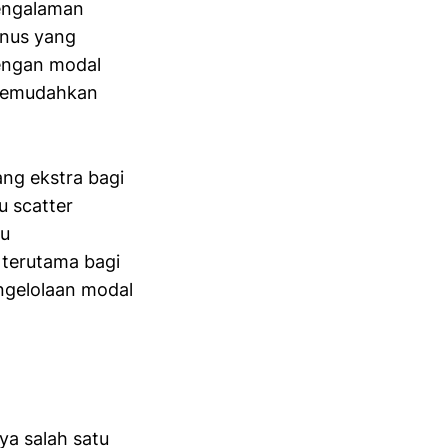
engalaman
onus yang
engan modal
g memudahkan
ng ekstra bagi
 scatter
lu
terutama bagi
ngelolaan modal
a salah satu