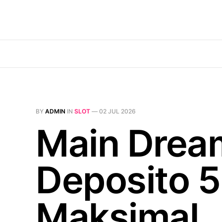
BY
ADMIN
IN
SLOT
—
02 JUL 2026
Main Drea
Deposito 5
Maksimal