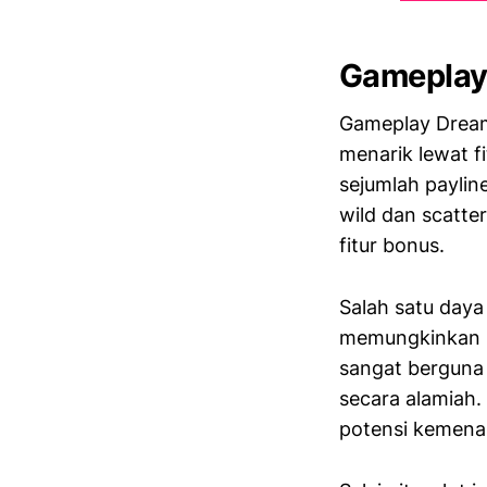
Gameplay 
Gameplay Dream
menarik lewat f
sejumlah paylin
wild dan scatt
fitur bonus.
Salah satu daya 
memungkinkan pe
sangat berguna 
secara alamiah. 
potensi kemenan