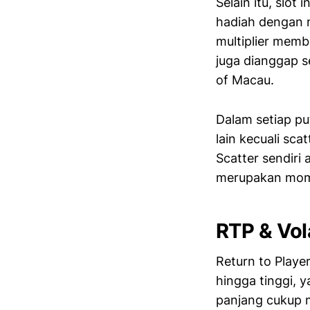
Selain itu, slot
hadiah dengan n
multiplier memb
juga dianggap s
of Macau.
Dalam setiap p
lain kecuali s
Scatter sendiri
merupakan mome
RTP & Vola
Return to Play
hingga tinggi, 
panjang cukup 