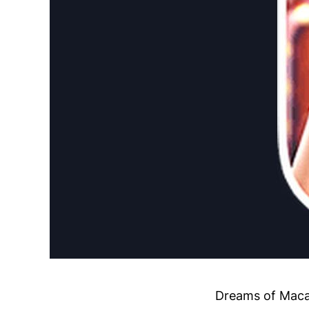
Dreams of Maca