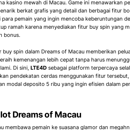
ma kasino mewah di Macau. Game ini menawarkan p
narik berkat grafis yang detail dan berbagai fitur b
 para pemain yang ingin mencoba keberuntungan d
 cukup ramah karena menyediakan fitur buy spin yan
n bonus.
ur buy spin dalam Dreams of Macau memberikan pelua
eraih kemenangan lebih cepat tanpa harus menunggu
ami. Di sini,
LTE4D
sebagai platform terpercaya sela
an pendekatan cerdas menggunakan fitur tersebut, 
 modal deposito 5 ribu yang ingin efisien dalam pe
lot Dreams of Macau
u membawa pemain ke suasana glamor dan megahny