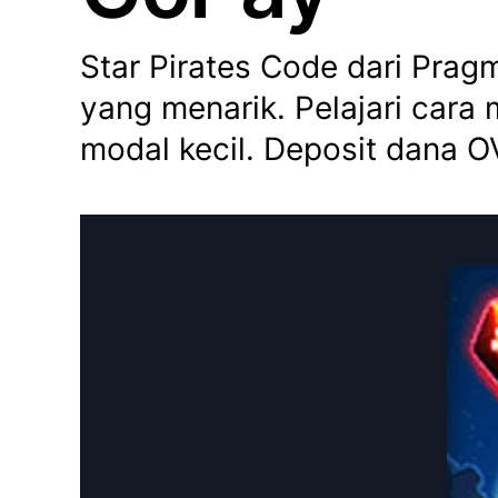
Star Pirates Code dari Pragm
yang menarik. Pelajari cara
modal kecil. Deposit dana