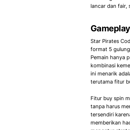
lancar dan fair,
Gameplay 
Star Pirates C
format 5 gulung
Pemain hanya p
kombinasi keme
ini menarik ada
terutama fitur b
Fitur buy spin 
tanpa harus men
tersendiri kare
memberikan hadia