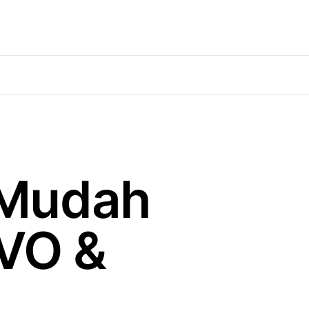
 Mudah
VO &