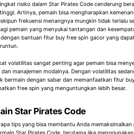
 tingkat risiko dalam Star Pirates Code cenderung bera
tinggi. Artinya, pemain bisa mengharapkan kemena
skipun frekuensi menangnya mungkin tidak terlalu seri
 bagi pemain yang menyukai tantangan dan kesempa
 dengan bantuan fitur buy free spin gacor yang dap
runtun.
t volatilitas sangat penting agar pemain bisa meny
n dan manajemen modalnya. Dengan volatilitas sedang
k bermain dengan sabar dan memanfaatkan fitur buy
atkan free spin yang menguntungkan lebih besar.
ain Star Pirates Code
berapa tips yang bisa membantu Anda memaksimalkan
main Star Pirates Code, terutama jika menggunakan f