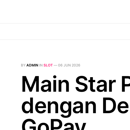
BY
ADMIN
IN
SLOT
—
06 JUN 2026
Main Star 
dengan De
GoPay