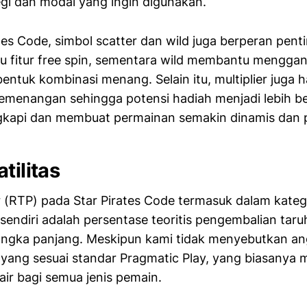
gi dan modal yang ingin digunakan.
tes Code, simbol scatter dan wild juga berperan penti
 fitur free spin, sementara wild membantu menggan
entuk kombinasi menang. Selain itu, multiplier juga h
kemenangan sehingga potensi hadiah menjadi lebih be
ngkapi dan membuat permainan semakin dinamis dan p
tilitas
r (RTP) pada Star Pirates Code termasuk dalam kateg
 sendiri adalah persentase teoritis pengembalian tar
angka panjang. Meskipun kami tidak menyebutkan an
P yang sesuai standar Pragmatic Play, yang biasanya
air bagi semua jenis pemain.