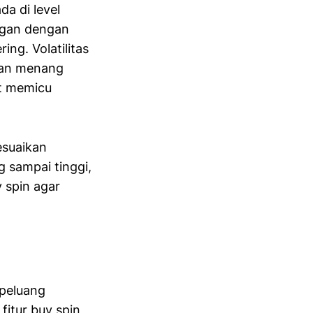
da di level
ngan dengan
ng. Volatilitas
tan menang
at memicu
esuaikan
 sampai tinggi,
 spin agar
 peluang
itur buy spin