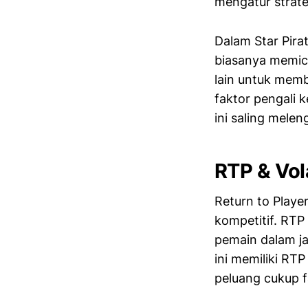
mengatur strate
Dalam Star Pira
biasanya memicu
lain untuk memb
faktor pengali 
ini saling mele
RTP & Vola
Return to Playe
kompetitif. RTP
pemain dalam j
ini memiliki RT
peluang cukup f