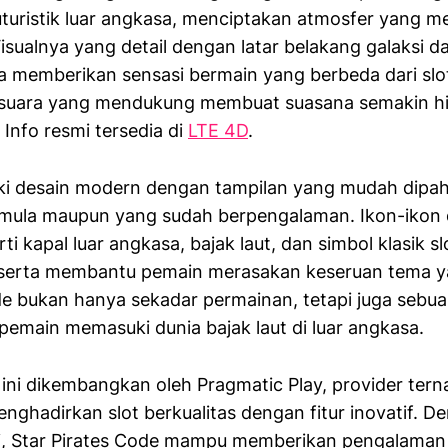
uturistik luar angkasa, menciptakan atmosfer yang m
isualnya yang detail dengan latar belakang galaksi d
sa memberikan sensasi bermain yang berbeda dari slo
 suara yang mendukung membuat suasana semakin h
nfo resmi tersedia di
LTE 4D
.
iki desain modern dengan tampilan yang mudah dipa
emula maupun yang sudah berpengalaman. Ikon-ikon
ti kapal luar angkasa, bajak laut, dan simbol klasik
 serta membantu pemain merasakan keseruan tema y
de bukan hanya sekadar permainan, tetapi juga sebu
emain memasuki dunia bajak laut di luar angkasa.
e ini dikembangkan oleh Pragmatic Play, provider ter
menghadirkan slot berkualitas dengan fitur inovatif.
ini, Star Pirates Code mampu memberikan pengalama