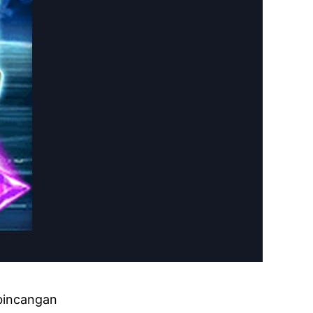
rbincangan