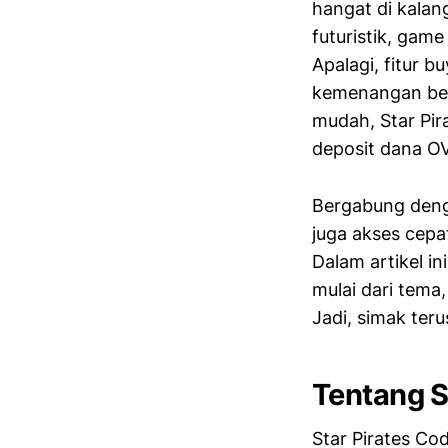
hangat di kalan
futuristik, gam
Apalagi, fitur 
kemenangan bes
mudah, Star Pir
deposit dana OV
Bergabung den
juga akses cepa
Dalam artikel i
mulai dari tema
Jadi, simak teru
Tentang S
Star Pirates Co