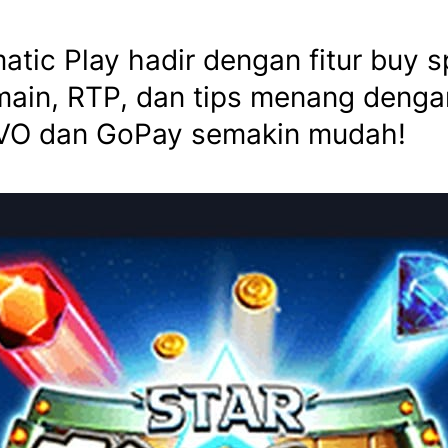
atic Play hadir dengan fitur buy s
 main, RTP, dan tips menang denga
 OVO dan GoPay semakin mudah!