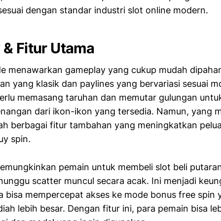
 sesuai dengan standar industri slot online modern.
& Fitur Utama
ode menawarkan gameplay yang cukup mudah dipaha
an yang klasik dan paylines yang bervariasi sesuai 
erlu memasang taruhan dan memutar gulungan unt
nangan dari ikon-ikon yang tersedia. Namun, yang
lah berbagai fitur tambahan yang meningkatkan pel
uy spin.
memungkinkan pemain untuk membeli slot beli putara
unggu scatter muncul secara acak. Ini menjadi keun
na bisa mempercepat akses ke mode bonus free spin 
h lebih besar. Dengan fitur ini, para pemain bisa leb