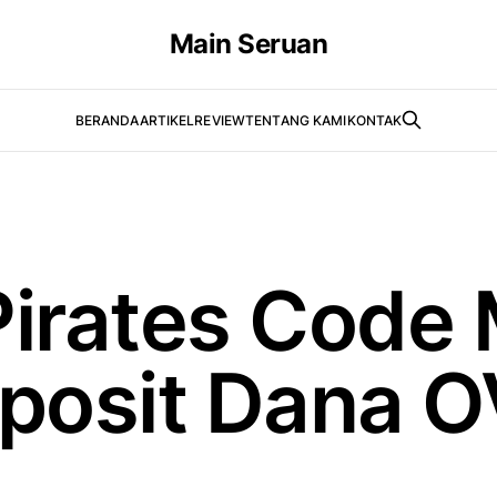
Main Seruan
BERANDA
ARTIKEL
REVIEW
TENTANG KAMI
KONTAK
Pirates Code
posit Dana O