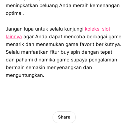
meningkatkan peluang Anda meraih kemenangan
optimal.
Jangan lupa untuk selalu kunjungi
koleksi slot
lainnya
agar Anda dapat mencoba berbagai game
menarik dan menemukan game favorit berikutnya.
Selalu manfaatkan fitur buy spin dengan tepat
dan pahami dinamika game supaya pengalaman
bermain semakin menyenangkan dan
menguntungkan.
Share