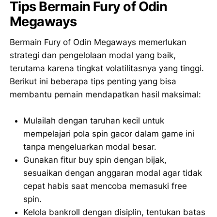
Tips Bermain Fury of Odin
Megaways
Bermain Fury of Odin Megaways memerlukan
strategi dan pengelolaan modal yang baik,
terutama karena tingkat volatilitasnya yang tinggi.
Berikut ini beberapa tips penting yang bisa
membantu pemain mendapatkan hasil maksimal:
Mulailah dengan taruhan kecil untuk
mempelajari pola spin gacor dalam game ini
tanpa mengeluarkan modal besar.
Gunakan fitur buy spin dengan bijak,
sesuaikan dengan anggaran modal agar tidak
cepat habis saat mencoba memasuki free
spin.
Kelola bankroll dengan disiplin, tentukan batas