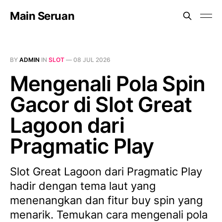
Main Seruan
BY
ADMIN
IN
SLOT
—
08 JUL 2026
Mengenali Pola Spin
Gacor di Slot Great
Lagoon dari
Pragmatic Play
Slot Great Lagoon dari Pragmatic Play
hadir dengan tema laut yang
menenangkan dan fitur buy spin yang
menarik. Temukan cara mengenali pola