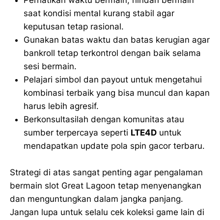
Perhatikan waktu bermain, hindari bermain
saat kondisi mental kurang stabil agar
keputusan tetap rasional.
Gunakan batas waktu dan batas kerugian agar
bankroll tetap terkontrol dengan baik selama
sesi bermain.
Pelajari simbol dan payout untuk mengetahui
kombinasi terbaik yang bisa muncul dan kapan
harus lebih agresif.
Berkonsultasilah dengan komunitas atau
sumber terpercaya seperti
LTE4D
untuk
mendapatkan update pola spin gacor terbaru.
Strategi di atas sangat penting agar pengalaman
bermain slot Great Lagoon tetap menyenangkan
dan menguntungkan dalam jangka panjang.
Jangan lupa untuk selalu cek koleksi game lain di