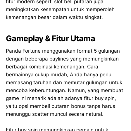
fitur modern seperti slot beli putaran juga
meningkatkan kesempatan untuk memperoleh
kemenangan besar dalam waktu singkat.
Gameplay & Fitur Utama
Panda Fortune menggunakan format 5 gulungan
dengan beberapa paylines yang memungkinkan
berbagai kombinasi kemenangan. Cara
bermainnya cukup mudah, Anda hanya perlu
memasang taruhan dan memutar gulungan untuk
mencoba keberuntungan. Namun, yang membuat
game ini menarik adalah adanya fitur buy spin,
yaitu opsi membeli putaran bonus tanpa harus
menunggu scatter muncul secara natural.
Fitur buy spin memungkinkan pemain untuk