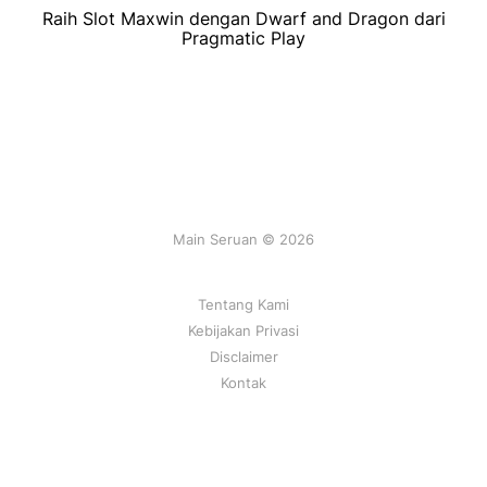
Raih Slot Maxwin dengan Dwarf and Dragon dari
Pragmatic Play
Main Seruan © 2026
Tentang Kami
Kebijakan Privasi
Disclaimer
Kontak