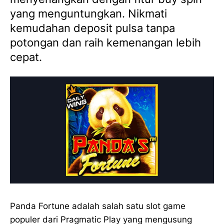
yang menguntungkan. Nikmati
kemudahan deposit pulsa tanpa
potongan dan raih kemenangan lebih
cepat.
Panda Fortune adalah salah satu slot game
populer dari Pragmatic Play yang mengusung