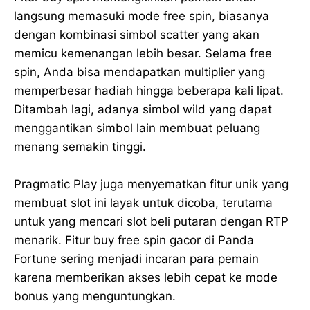
langsung memasuki mode free spin, biasanya
dengan kombinasi simbol scatter yang akan
memicu kemenangan lebih besar. Selama free
spin, Anda bisa mendapatkan multiplier yang
memperbesar hadiah hingga beberapa kali lipat.
Ditambah lagi, adanya simbol wild yang dapat
menggantikan simbol lain membuat peluang
menang semakin tinggi.
Pragmatic Play juga menyematkan fitur unik yang
membuat slot ini layak untuk dicoba, terutama
untuk yang mencari slot beli putaran dengan RTP
menarik. Fitur buy free spin gacor di Panda
Fortune sering menjadi incaran para pemain
karena memberikan akses lebih cepat ke mode
bonus yang menguntungkan.