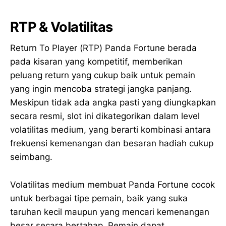
RTP & Volatilitas
Return To Player (RTP) Panda Fortune berada
pada kisaran yang kompetitif, memberikan
peluang return yang cukup baik untuk pemain
yang ingin mencoba strategi jangka panjang.
Meskipun tidak ada angka pasti yang diungkapkan
secara resmi, slot ini dikategorikan dalam level
volatilitas medium, yang berarti kombinasi antara
frekuensi kemenangan dan besaran hadiah cukup
seimbang.
Volatilitas medium membuat Panda Fortune cocok
untuk berbagai tipe pemain, baik yang suka
taruhan kecil maupun yang mencari kemenangan
besar secara bertahap. Pemain dapat