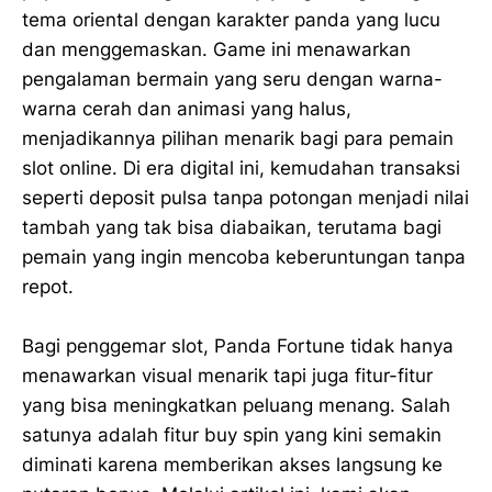
tema oriental dengan karakter panda yang lucu
dan menggemaskan. Game ini menawarkan
pengalaman bermain yang seru dengan warna-
warna cerah dan animasi yang halus,
menjadikannya pilihan menarik bagi para pemain
slot online. Di era digital ini, kemudahan transaksi
seperti deposit pulsa tanpa potongan menjadi nilai
tambah yang tak bisa diabaikan, terutama bagi
pemain yang ingin mencoba keberuntungan tanpa
repot.
Bagi penggemar slot, Panda Fortune tidak hanya
menawarkan visual menarik tapi juga fitur-fitur
yang bisa meningkatkan peluang menang. Salah
satunya adalah fitur buy spin yang kini semakin
diminati karena memberikan akses langsung ke