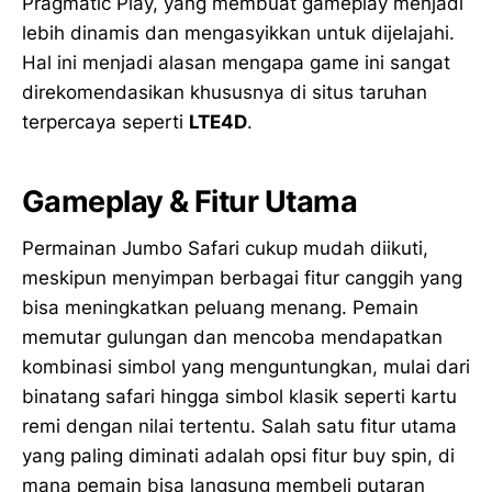
Pragmatic Play, yang membuat gameplay menjadi
lebih dinamis dan mengasyikkan untuk dijelajahi.
Hal ini menjadi alasan mengapa game ini sangat
direkomendasikan khususnya di situs taruhan
terpercaya seperti
LTE4D
.
Gameplay & Fitur Utama
Permainan Jumbo Safari cukup mudah diikuti,
meskipun menyimpan berbagai fitur canggih yang
bisa meningkatkan peluang menang. Pemain
memutar gulungan dan mencoba mendapatkan
kombinasi simbol yang menguntungkan, mulai dari
binatang safari hingga simbol klasik seperti kartu
remi dengan nilai tertentu. Salah satu fitur utama
yang paling diminati adalah opsi fitur buy spin, di
mana pemain bisa langsung membeli putaran