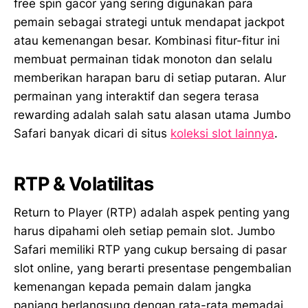
free spin gacor yang sering digunakan para
pemain sebagai strategi untuk mendapat jackpot
atau kemenangan besar. Kombinasi fitur-fitur ini
membuat permainan tidak monoton dan selalu
memberikan harapan baru di setiap putaran. Alur
permainan yang interaktif dan segera terasa
rewarding adalah salah satu alasan utama Jumbo
Safari banyak dicari di situs
koleksi slot lainnya
.
RTP & Volatilitas
Return to Player (RTP) adalah aspek penting yang
harus dipahami oleh setiap pemain slot. Jumbo
Safari memiliki RTP yang cukup bersaing di pasar
slot online, yang berarti presentase pengembalian
kemenangan kepada pemain dalam jangka
panjang berlangsung dengan rata-rata memadai.