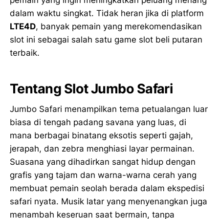
pemain yang ingin meningkatkan peluang menang
dalam waktu singkat. Tidak heran jika di platform
LTE4D
, banyak pemain yang merekomendasikan
slot ini sebagai salah satu game slot beli putaran
terbaik.
Tentang Slot Jumbo Safari
Jumbo Safari menampilkan tema petualangan luar
biasa di tengah padang savana yang luas, di
mana berbagai binatang eksotis seperti gajah,
jerapah, dan zebra menghiasi layar permainan.
Suasana yang dihadirkan sangat hidup dengan
grafis yang tajam dan warna-warna cerah yang
membuat pemain seolah berada dalam ekspedisi
safari nyata. Musik latar yang menyenangkan juga
menambah keseruan saat bermain, tanpa