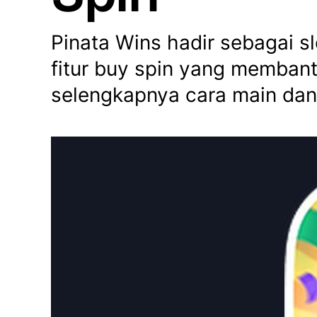
Pinata Wins hadir sebagai s
fitur buy spin yang memban
selengkapnya cara main dan s