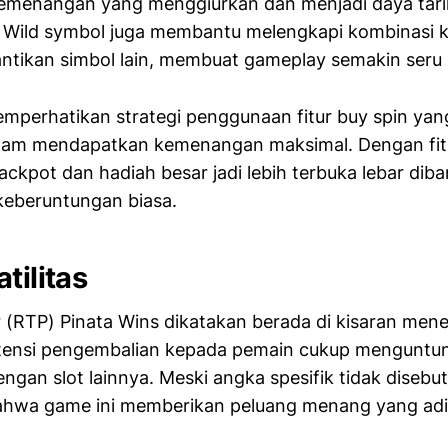
emenangan yang menggiurkan dan menjadi daya tari
 Wild symbol juga membantu melengkapi kombinasi
tikan simbol lain, membuat gameplay semakin seru 
mperhatikan strategi penggunaan fitur buy spin yan
alam mendapatkan kemenangan maksimal. Dengan fitu
jackpot dan hadiah besar jadi lebih terbuka lebar di
eberuntungan biasa.
tilitas
r (RTP) Pinata Wins dikatakan berada di kisaran men
otensi pengembalian kepada pemain cukup menguntun
ngan slot lainnya. Meski angka spesifik tidak disebut
hwa game ini memberikan peluang menang yang adi