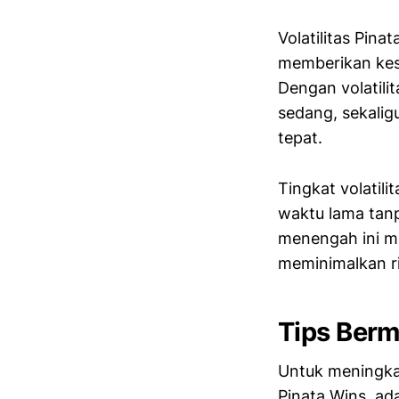
Volatilitas Pin
memberikan kes
Dengan volatil
sedang, sekali
tepat.
Tingkat volatil
waktu lama tanpa
menengah ini me
meminimalkan r
Tips Berm
Untuk meningka
Pinata Wins, ad