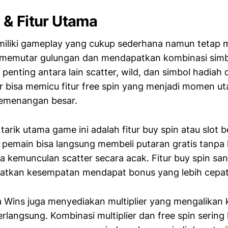
& Fitur Utama
miliki gameplay yang cukup sederhana namun tetap 
 memutar gulungan dan mendapatkan kombinasi sim
enting antara lain scatter, wild, dan simbol hadiah 
r bisa memicu fitur free spin yang menjadi momen u
emenangan besar.
tarik utama game ini adalah fitur buy spin atau slot b
i, pemain bisa langsung membeli putaran gratis tanpa
 kemunculan scatter secara acak. Fitur buy spin san
atkan kesempatan mendapat bonus yang lebih cepat 
ata Wins juga menyediakan multiplier yang mengalika
erlangsung. Kombinasi multiplier dan free spin sering 