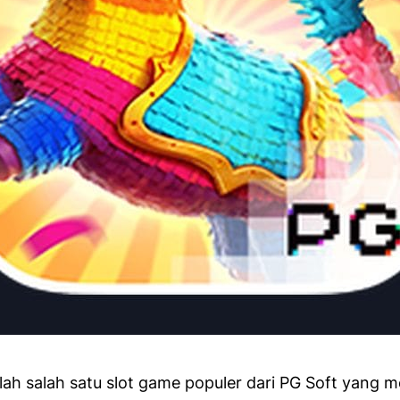
lah salah satu slot game populer dari PG Soft yang