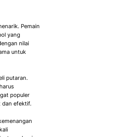
menarik. Pemain
bol yang
dengan nilai
tama untuk
eli putaran.
 harus
gat populer
dan efektif.
n kemenangan
kali