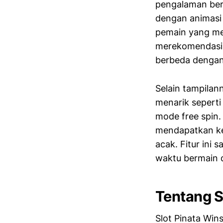
pengalaman ber
dengan animasi
pemain yang me
merekomendasik
berbeda denga
Selain tampilan
menarik sepert
mode free spin.
mendapatkan ke
acak. Fitur in
waktu bermain d
Tentang S
Slot Pinata Wi