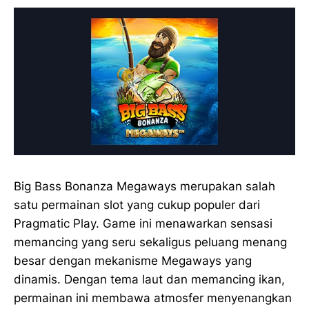
Big Bass Bonanza Megaways merupakan salah
satu permainan slot yang cukup populer dari
Pragmatic Play. Game ini menawarkan sensasi
memancing yang seru sekaligus peluang menang
besar dengan mekanisme Megaways yang
dinamis. Dengan tema laut dan memancing ikan,
permainan ini membawa atmosfer menyenangkan