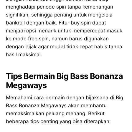
menghadapi periode spin tanpa kemenangan
signifikan, sehingga penting untuk mengelola
bankroll dengan baik. Fitur buy spin dapat
menjadi opsi menarik untuk mempercepat masuk
ke mode free spin, namun harus digunakan
dengan bijak agar modal tidak cepat habis tanpa
hasil maksimal.
Tips Bermain Big Bass Bonanza
Megaways
Memahami cara bermain dengan bijaksana di Big
Bass Bonanza Megaways akan membantu
memaksimalkan peluang menang. Berikut
beberapa tips penting yang bisa diterapkan: