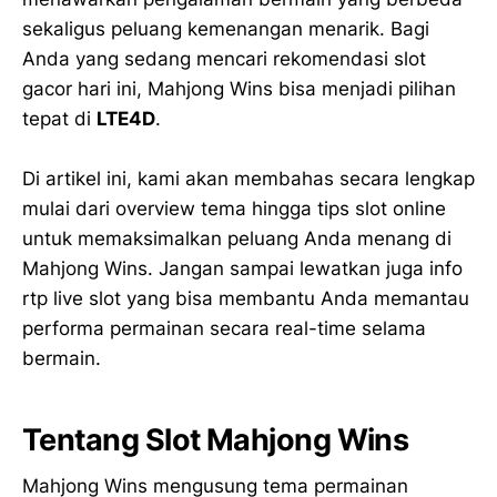
sekaligus peluang kemenangan menarik. Bagi
Anda yang sedang mencari rekomendasi slot
gacor hari ini, Mahjong Wins bisa menjadi pilihan
tepat di
LTE4D
.
Di artikel ini, kami akan membahas secara lengkap
mulai dari overview tema hingga tips slot online
untuk memaksimalkan peluang Anda menang di
Mahjong Wins. Jangan sampai lewatkan juga info
rtp live slot yang bisa membantu Anda memantau
performa permainan secara real-time selama
bermain.
Tentang Slot Mahjong Wins
Mahjong Wins mengusung tema permainan