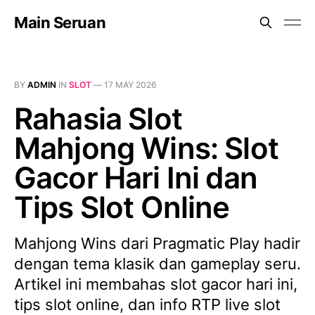
Main Seruan
BY
ADMIN
IN
SLOT
—
17 MAY 2026
Rahasia Slot
Mahjong Wins: Slot
Gacor Hari Ini dan
Tips Slot Online
Mahjong Wins dari Pragmatic Play hadir
dengan tema klasik dan gameplay seru.
Artikel ini membahas slot gacor hari ini,
tips slot online, dan info RTP live slot