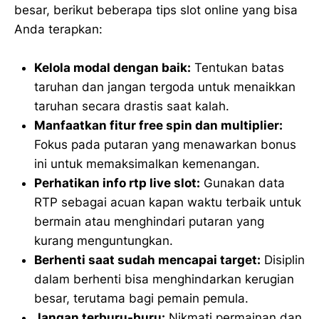
besar, berikut beberapa tips slot online yang bisa
Anda terapkan:
Kelola modal dengan baik:
Tentukan batas
taruhan dan jangan tergoda untuk menaikkan
taruhan secara drastis saat kalah.
Manfaatkan fitur free spin dan multiplier:
Fokus pada putaran yang menawarkan bonus
ini untuk memaksimalkan kemenangan.
Perhatikan info rtp live slot:
Gunakan data
RTP sebagai acuan kapan waktu terbaik untuk
bermain atau menghindari putaran yang
kurang menguntungkan.
Berhenti saat sudah mencapai target:
Disiplin
dalam berhenti bisa menghindarkan kerugian
besar, terutama bagi pemain pemula.
Jangan terburu-buru:
Nikmati permainan dan