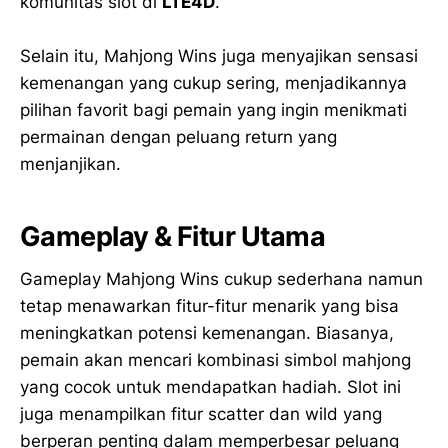
komunitas slot di
LTE4D
.
Selain itu, Mahjong Wins juga menyajikan sensasi
kemenangan yang cukup sering, menjadikannya
pilihan favorit bagi pemain yang ingin menikmati
permainan dengan peluang return yang
menjanjikan.
Gameplay & Fitur Utama
Gameplay Mahjong Wins cukup sederhana namun
tetap menawarkan fitur-fitur menarik yang bisa
meningkatkan potensi kemenangan. Biasanya,
pemain akan mencari kombinasi simbol mahjong
yang cocok untuk mendapatkan hadiah. Slot ini
juga menampilkan fitur scatter dan wild yang
berperan penting dalam memperbesar peluang