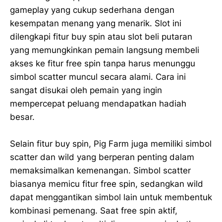
gameplay yang cukup sederhana dengan
kesempatan menang yang menarik. Slot ini
dilengkapi fitur buy spin atau slot beli putaran
yang memungkinkan pemain langsung membeli
akses ke fitur free spin tanpa harus menunggu
simbol scatter muncul secara alami. Cara ini
sangat disukai oleh pemain yang ingin
mempercepat peluang mendapatkan hadiah
besar.
Selain fitur buy spin, Pig Farm juga memiliki simbol
scatter dan wild yang berperan penting dalam
memaksimalkan kemenangan. Simbol scatter
biasanya memicu fitur free spin, sedangkan wild
dapat menggantikan simbol lain untuk membentuk
kombinasi pemenang. Saat free spin aktif,