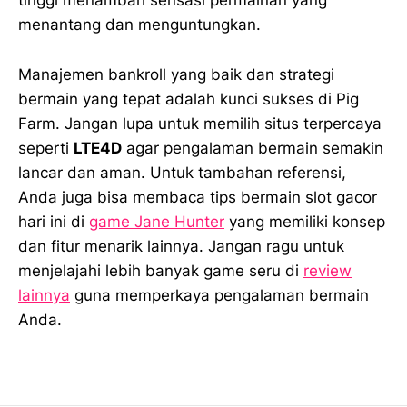
tinggi menambah sensasi permainan yang
menantang dan menguntungkan.
Manajemen bankroll yang baik dan strategi
bermain yang tepat adalah kunci sukses di Pig
Farm. Jangan lupa untuk memilih situs terpercaya
seperti
LTE4D
agar pengalaman bermain semakin
lancar dan aman. Untuk tambahan referensi,
Anda juga bisa membaca tips bermain slot gacor
hari ini di
game Jane Hunter
yang memiliki konsep
dan fitur menarik lainnya. Jangan ragu untuk
menjelajahi lebih banyak game seru di
review
lainnya
guna memperkaya pengalaman bermain
Anda.