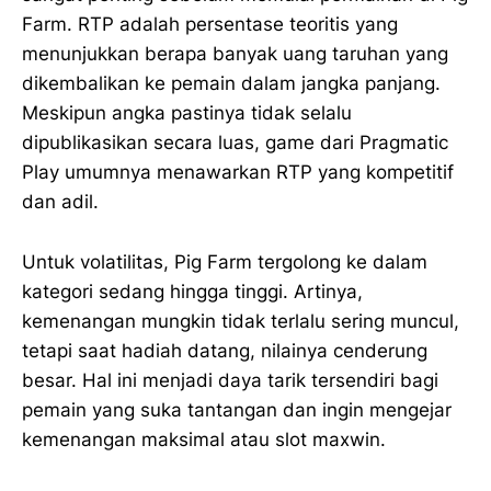
Farm. RTP adalah persentase teoritis yang
menunjukkan berapa banyak uang taruhan yang
dikembalikan ke pemain dalam jangka panjang.
Meskipun angka pastinya tidak selalu
dipublikasikan secara luas, game dari Pragmatic
Play umumnya menawarkan RTP yang kompetitif
dan adil.
Untuk volatilitas, Pig Farm tergolong ke dalam
kategori sedang hingga tinggi. Artinya,
kemenangan mungkin tidak terlalu sering muncul,
tetapi saat hadiah datang, nilainya cenderung
besar. Hal ini menjadi daya tarik tersendiri bagi
pemain yang suka tantangan dan ingin mengejar
kemenangan maksimal atau slot maxwin.