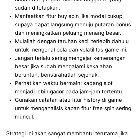
sudah ditetapkan.
Manfaatkan fitur buy spin jika modal cukup,
supaya dapat langsung menuju putaran bonus
dan meningkatkan peluang menang besar.
Mulailah dengan taruhan kecil terlebih dahulu
untuk mengenal pola dan volatilitas game ini.
Jangan terlalu sering mengejar kemenangan
besar jika sudah mengalami kekalahan
beruntun, beristirahatlah sejenak.
Perhatikan waktu bermain; kadang slot
menjadi lebih gacor pada jam-jam tertentu.
Gunakan catatan atau fitur history di game
untuk menganalisis kapan fitur free spin sering
muncul.
Strategi ini akan sangat membantu terutama jika