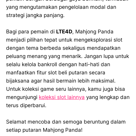
yang mengutamakan pengelolaan modal dan
strategi jangka panjang.
Bagi para pemain di
LTE4D
, Mahjong Panda
menjadi pilihan tepat untuk mengeksplorasi slot
dengan tema berbeda sekaligus mendapatkan
peluang menang yang menarik. Jangan lupa untuk
selalu kelola bankroll dengan hati-hati dan
manfaatkan fitur slot beli putaran secara
bijaksana agar hasil bermain lebih maksimal.
Untuk koleksi game seru lainnya, kamu juga bisa
mengunjungi
koleksi slot lainnya
yang lengkap dan
terus diperbarui.
Selamat mencoba dan semoga beruntung dalam
setiap putaran Mahjong Panda!