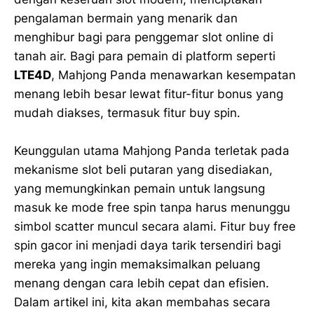
pengalaman bermain yang menarik dan
menghibur bagi para penggemar slot online di
tanah air. Bagi para pemain di platform seperti
LTE4D
, Mahjong Panda menawarkan kesempatan
menang lebih besar lewat fitur-fitur bonus yang
mudah diakses, termasuk fitur buy spin.
Keunggulan utama Mahjong Panda terletak pada
mekanisme slot beli putaran yang disediakan,
yang memungkinkan pemain untuk langsung
masuk ke mode free spin tanpa harus menunggu
simbol scatter muncul secara alami. Fitur buy free
spin gacor ini menjadi daya tarik tersendiri bagi
mereka yang ingin memaksimalkan peluang
menang dengan cara lebih cepat dan efisien.
Dalam artikel ini, kita akan membahas secara