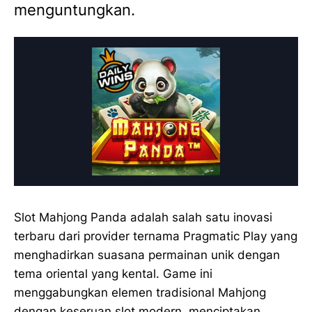
menguntungkan.
Slot Mahjong Panda adalah salah satu inovasi
terbaru dari provider ternama Pragmatic Play yang
menghadirkan suasana permainan unik dengan
tema oriental yang kental. Game ini
menggabungkan elemen tradisional Mahjong
dengan keseruan slot modern, menciptakan