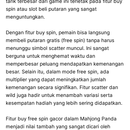
tarik terbesar dari game ini terletak pada fitur buy
spin atau slot beli putaran yang sangat
menguntungkan.
Dengan fitur buy spin, pemain bisa langsung
membeli putaran gratis (free spin) tanpa harus
menunggu simbol scatter muncul. Ini sangat
berguna untuk menghemat waktu dan
memperbesar peluang mendapatkan kemenangan
besar. Selain itu, dalam mode free spin, ada
multiplier yang dapat meningkatkan jumlah
kemenangan secara signifikan. Fitur scatter dan
wild juga hadir untuk menambah variasi serta
kesempatan hadiah yang lebih sering didapatkan.
Fitur buy free spin gacor dalam Mahjong Panda
menjadi nilai tambah yang sangat dicari oleh