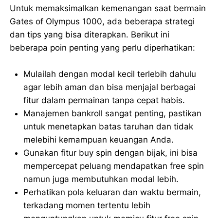
Untuk memaksimalkan kemenangan saat bermain
Gates of Olympus 1000, ada beberapa strategi
dan tips yang bisa diterapkan. Berikut ini
beberapa poin penting yang perlu diperhatikan:
Mulailah dengan modal kecil terlebih dahulu
agar lebih aman dan bisa menjajal berbagai
fitur dalam permainan tanpa cepat habis.
Manajemen bankroll sangat penting, pastikan
untuk menetapkan batas taruhan dan tidak
melebihi kemampuan keuangan Anda.
Gunakan fitur buy spin dengan bijak, ini bisa
mempercepat peluang mendapatkan free spin
namun juga membutuhkan modal lebih.
Perhatikan pola keluaran dan waktu bermain,
terkadang momen tertentu lebih