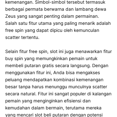
kemenangan. Simbol-simbol tersebut termasuk
berbagai permata berwarna dan lambang dewa
Zeus yang sangat penting dalam permainan.
Salah satu fitur utama yang paling menarik adalah
free spin yang dapat dipicu oleh kemunculan
scatter tertentu.
Selain fitur free spin, slot ini juga menawarkan fitur
buy spin yang memungkinkan pemain untuk
membeli putaran gratis secara langsung. Dengan
menggunakan fitur ini, Anda bisa mengakses
peluang mendapatkan kombinasi kemenangan
besar tanpa harus menunggu munculnya scatter
secara natural. Fitur ini sangat populer di kalangan
pemain yang menginginkan efisiensi dan
kemudahan dalam bermain, terutama mereka
yang mencari slot beli putaran dengan potensi