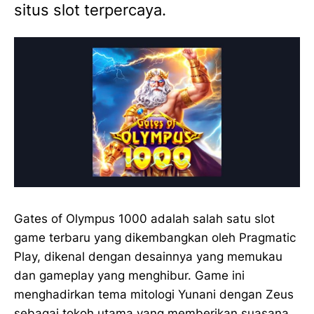
situs slot terpercaya.
Gates of Olympus 1000 adalah salah satu slot
game terbaru yang dikembangkan oleh Pragmatic
Play, dikenal dengan desainnya yang memukau
dan gameplay yang menghibur. Game ini
menghadirkan tema mitologi Yunani dengan Zeus
sebagai tokoh utama yang memberikan suasana