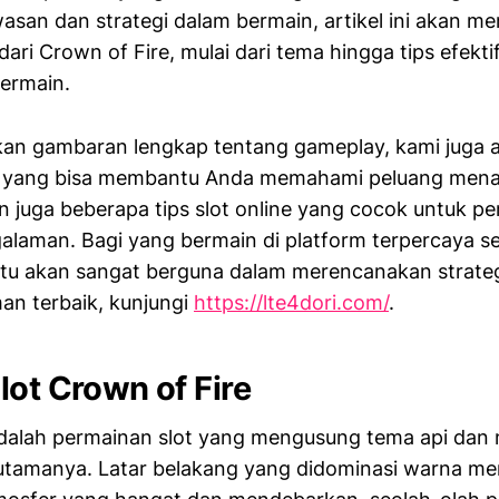
an dan strategi dalam bermain, artikel ini akan m
ari Crown of Fire, mulai dari tema hingga tips efektif
ermain.
kan gambaran lengkap tentang gameplay, kami juga
lot yang bisa membantu Anda memahami peluang menan
 juga beberapa tips slot online yang cocok untuk 
laman. Bagi yang bermain di platform terpercaya s
entu akan sangat berguna dalam merencanakan strateg
an terbaik, kunjungi
https://lte4dori.com/
.
lot Crown of Fire
adalah permainan slot yang mengusung tema api dan
 utamanya. Latar belakang yang didominasi warna me