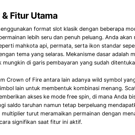
& Fitur Utama
menggunakan format slot klasik dengan beberapa mod
ermainan lebih seru dan penuh peluang. Anda aka
eperti mahkota api, permata, serta ikon standar seper
dengan tema yang selaras. Mekanisme dasar adalah
k mungkin di garis pembayaran yang sudah ditentuka
am Crown of Fire antara lain adanya wild symbol yang
imbol lain untuk membentuk kombinasi menang. Scatt
emberikan akses ke mode free spin, di mana Anda b
gi saldo taruhan namun tetap berpeluang mendapat
tu, multiplier turut meramaikan permainan dengan men
a signifikan saat fitur ini aktif.