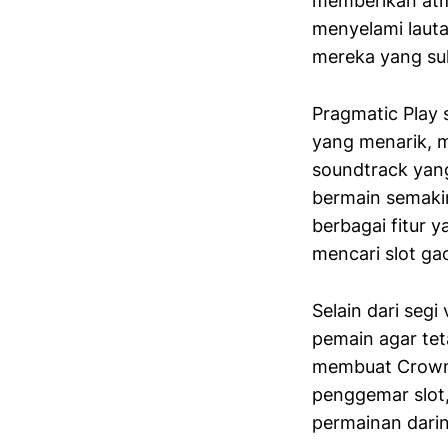
memberikan atm
menyelami lauta
mereka yang suk
Pragmatic Play 
yang menarik, 
soundtrack yan
bermain semakin
berbagai fitur 
mencari slot gaco
Selain dari seg
pemain agar te
membuat Crown o
penggemar slot,
permainan darin