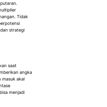
 putaran.
ltiplier
nangan. Tidak
berpotensi
 dan strategi
ikan saat
memberikan angka
n masuk akal
ntase
bisa menjadi