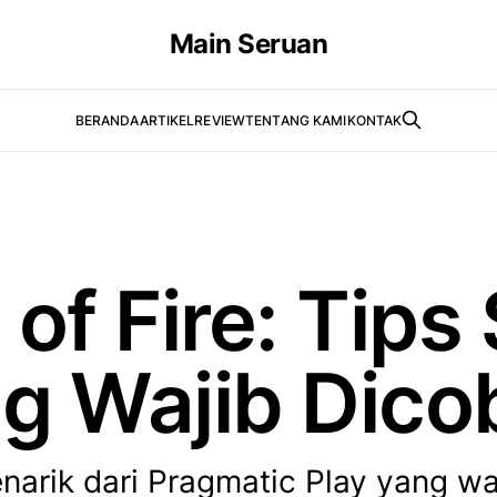
Main Seruan
BERANDA
ARTIKEL
REVIEW
TENTANG KAMI
KONTAK
of Fire: Tips
ang Wajib Dico
narik dari Pragmatic Play yang wa