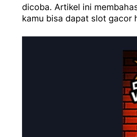
dicoba. Artikel ini membahas
kamu bisa dapat slot gacor ha