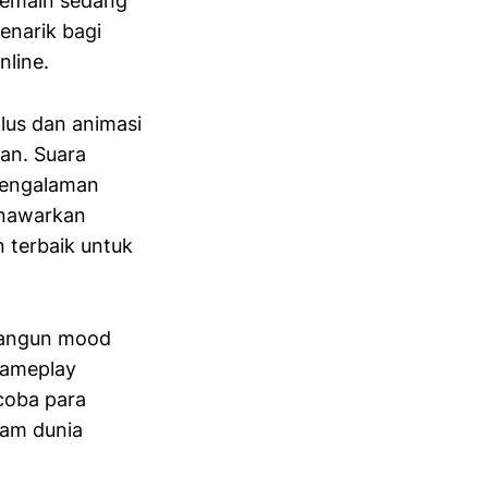
pemain sedang
enarik bagi
nline.
lus dan animasi
an. Suara
pengalaman
menawarkan
n terbaik untuk
mbangun mood
gameplay
coba para
lam dunia