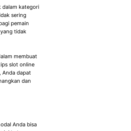
k dalam kategori
idak sering
 bagi pemain
 yang tidak
 dalam membuat
ps slot online
i, Anda dapat
enangkan dan
modal Anda bisa