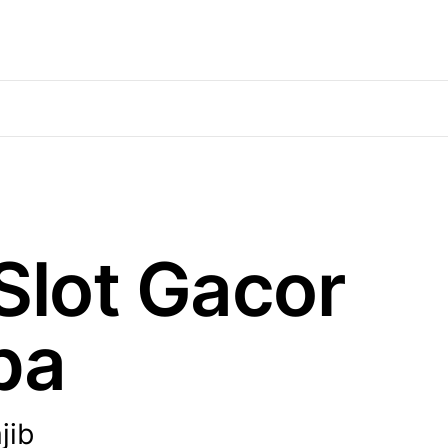
 Slot Gacor
ba
jib