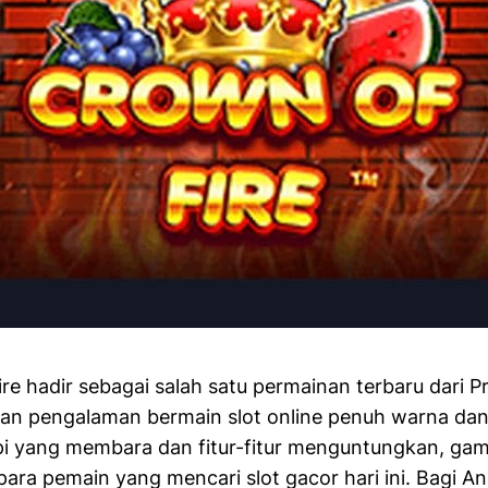
ire hadir sebagai salah satu permainan terbaru dari P
n pengalaman bermain slot online penuh warna dan 
i yang membara dan fitur-fitur menguntungkan, game
para pemain yang mencari slot gacor hari ini. Bagi A