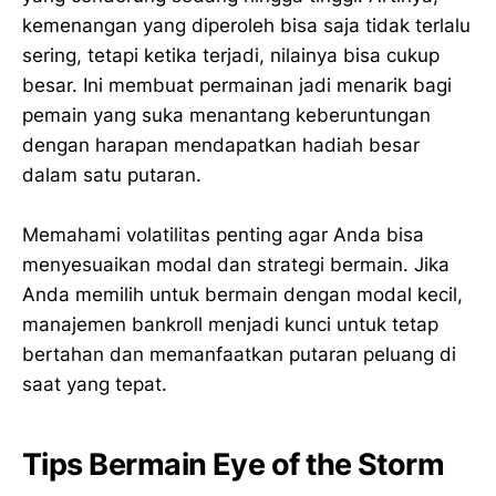
kemenangan yang diperoleh bisa saja tidak terlalu
sering, tetapi ketika terjadi, nilainya bisa cukup
besar. Ini membuat permainan jadi menarik bagi
pemain yang suka menantang keberuntungan
dengan harapan mendapatkan hadiah besar
dalam satu putaran.
Memahami volatilitas penting agar Anda bisa
menyesuaikan modal dan strategi bermain. Jika
Anda memilih untuk bermain dengan modal kecil,
manajemen bankroll menjadi kunci untuk tetap
bertahan dan memanfaatkan putaran peluang di
saat yang tepat.
Tips Bermain Eye of the Storm