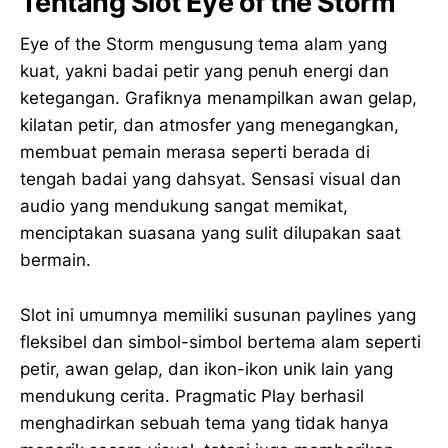
Tentang Slot Eye of the Storm
Eye of the Storm mengusung tema alam yang
kuat, yakni badai petir yang penuh energi dan
ketegangan. Grafiknya menampilkan awan gelap,
kilatan petir, dan atmosfer yang menegangkan,
membuat pemain merasa seperti berada di
tengah badai yang dahsyat. Sensasi visual dan
audio yang mendukung sangat memikat,
menciptakan suasana yang sulit dilupakan saat
bermain.
Slot ini umumnya memiliki susunan paylines yang
fleksibel dan simbol-simbol bertema alam seperti
petir, awan gelap, dan ikon-ikon unik lain yang
mendukung cerita. Pragmatic Play berhasil
menghadirkan sebuah tema yang tidak hanya