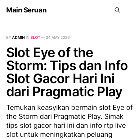
Main Seruan
BY
ADMIN
IN
SLOT
—
24 MAY 2026
Slot Eye of the
Storm: Tips dan Info
Slot Gacor Hari Ini
dari Pragmatic Play
Temukan keasyikan bermain slot Eye of
the Storm dari Pragmatic Play. Simak
tips slot gacor hari ini dan info rtp live
slot untuk meningkatkan peluang