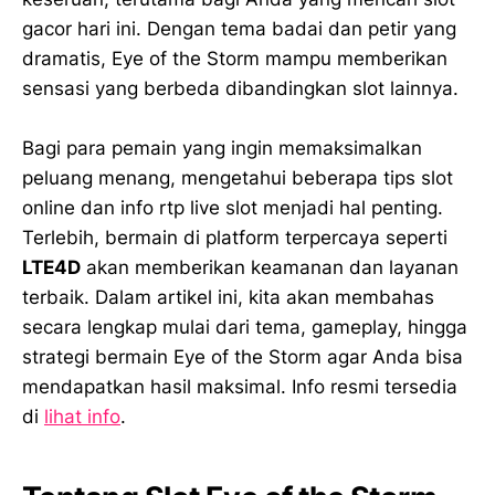
gacor hari ini. Dengan tema badai dan petir yang
dramatis, Eye of the Storm mampu memberikan
sensasi yang berbeda dibandingkan slot lainnya.
Bagi para pemain yang ingin memaksimalkan
peluang menang, mengetahui beberapa tips slot
online dan info rtp live slot menjadi hal penting.
Terlebih, bermain di platform terpercaya seperti
LTE4D
akan memberikan keamanan dan layanan
terbaik. Dalam artikel ini, kita akan membahas
secara lengkap mulai dari tema, gameplay, hingga
strategi bermain Eye of the Storm agar Anda bisa
mendapatkan hasil maksimal. Info resmi tersedia
di
lihat info
.