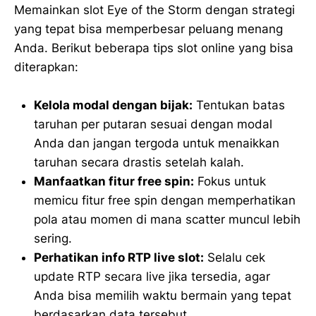
Memainkan slot Eye of the Storm dengan strategi
yang tepat bisa memperbesar peluang menang
Anda. Berikut beberapa tips slot online yang bisa
diterapkan:
Kelola modal dengan bijak:
Tentukan batas
taruhan per putaran sesuai dengan modal
Anda dan jangan tergoda untuk menaikkan
taruhan secara drastis setelah kalah.
Manfaatkan fitur free spin:
Fokus untuk
memicu fitur free spin dengan memperhatikan
pola atau momen di mana scatter muncul lebih
sering.
Perhatikan info RTP live slot:
Selalu cek
update RTP secara live jika tersedia, agar
Anda bisa memilih waktu bermain yang tepat
berdasarkan data tersebut.