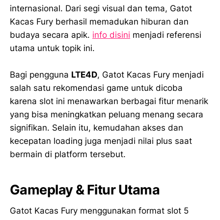
internasional. Dari segi visual dan tema, Gatot
Kacas Fury berhasil memadukan hiburan dan
budaya secara apik.
info disini
menjadi referensi
utama untuk topik ini.
Bagi pengguna
LTE4D
, Gatot Kacas Fury menjadi
salah satu rekomendasi game untuk dicoba
karena slot ini menawarkan berbagai fitur menarik
yang bisa meningkatkan peluang menang secara
signifikan. Selain itu, kemudahan akses dan
kecepatan loading juga menjadi nilai plus saat
bermain di platform tersebut.
Gameplay & Fitur Utama
Gatot Kacas Fury menggunakan format slot 5