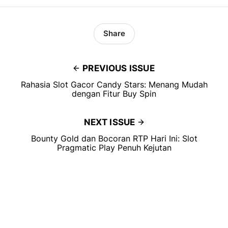
Share
PREVIOUS ISSUE
Rahasia Slot Gacor Candy Stars: Menang Mudah
dengan Fitur Buy Spin
NEXT ISSUE
Bounty Gold dan Bocoran RTP Hari Ini: Slot
Pragmatic Play Penuh Kejutan