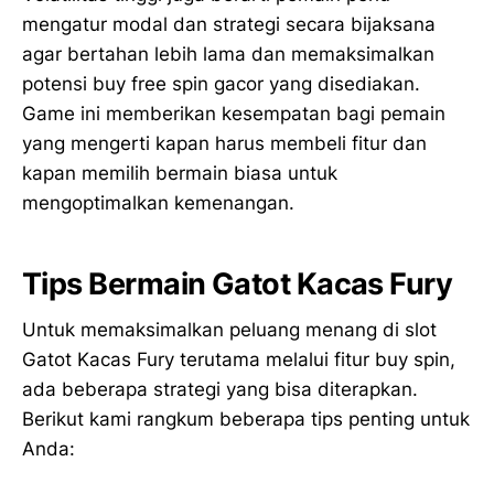
mengatur modal dan strategi secara bijaksana
agar bertahan lebih lama dan memaksimalkan
potensi buy free spin gacor yang disediakan.
Game ini memberikan kesempatan bagi pemain
yang mengerti kapan harus membeli fitur dan
kapan memilih bermain biasa untuk
mengoptimalkan kemenangan.
Tips Bermain Gatot Kacas Fury
Untuk memaksimalkan peluang menang di slot
Gatot Kacas Fury terutama melalui fitur buy spin,
ada beberapa strategi yang bisa diterapkan.
Berikut kami rangkum beberapa tips penting untuk
Anda: