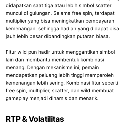
didapatkan saat tiga atau lebih simbol scatter
muncul di gulungan. Selama free spin, terdapat
multiplier yang bisa meningkatkan pembayaran
kemenangan, sehingga hadiah yang didapat bisa
jauh lebih besar dibandingkan putaran biasa.
Fitur wild pun hadir untuk menggantikan simbol
lain dan membantu membentuk kombinasi
menang. Dengan mekanisme ini, pemain
mendapatkan peluang lebih tinggi memperoleh
kemenangan lebih sering. Kombinasi fitur seperti
free spin, multiplier, scatter, dan wild membuat
gameplay menjadi dinamis dan menarik.
RTP & Volatilitas