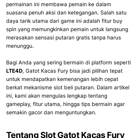
permainan ini membawa pemain ke dalam
suasana penuh aksi dan ketegangan. Salah satu
daya tarik utama dari game ini adalah fitur buy
spin yang memungkinkan pemain untuk langsung
merasakan sensasi putaran gratis tanpa harus
menunggu.
Bagi Anda yang sering bermain di platform seperti
LTE4D
, Gatot Kacas Fury bisa jadi pilihan tepat
untuk mendapatkan kemenangan lebih cepat
berkat mekanisme slot beli putaran. Dalam artikel
ini, kami akan mengulas lengkap tentang
gameplay, fitur utama, hingga tips bermain agar
semakin gacor dan menguntungkan.
Tentang Slot Gatot Kacas Fury