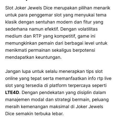
Slot Joker Jewels Dice merupakan pilihan menarik
untuk para penggemar slot yang menyukai tema
klasik dengan sentuhan modern dan fitur yang
sederhana namun efektif. Dengan volatilitas
medium dan RTP yang kompetitif, game ini
memungkinkan pemain dari berbagai level untuk
menikmati permainan sekaligus berpotensi
mendapatkan keuntungan.
Jangan lupa untuk selalu menerapkan tips slot
online yang tepat serta memanfaatkan info rtp live
slot yang tersedia di platform terpercaya seperti
LTE4D
. Dengan pendekatan yang disiplin dalam
manajemen modal dan strategi bermain, peluang
meraih kemenangan maksimal di Joker Jewels
Dice semakin terbuka lebar.