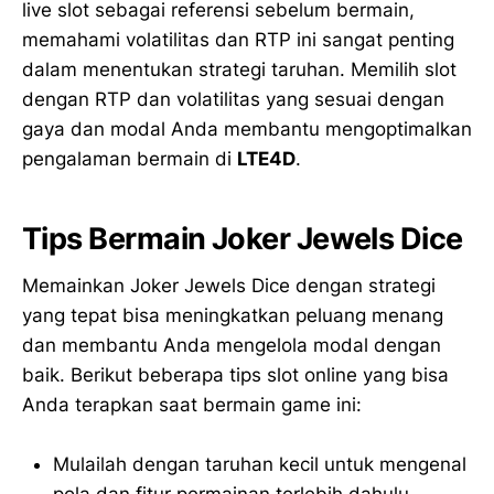
live slot sebagai referensi sebelum bermain,
memahami volatilitas dan RTP ini sangat penting
dalam menentukan strategi taruhan. Memilih slot
dengan RTP dan volatilitas yang sesuai dengan
gaya dan modal Anda membantu mengoptimalkan
pengalaman bermain di
LTE4D
.
Tips Bermain Joker Jewels Dice
Memainkan Joker Jewels Dice dengan strategi
yang tepat bisa meningkatkan peluang menang
dan membantu Anda mengelola modal dengan
baik. Berikut beberapa tips slot online yang bisa
Anda terapkan saat bermain game ini:
Mulailah dengan taruhan kecil untuk mengenal