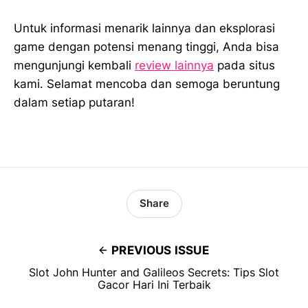
Untuk informasi menarik lainnya dan eksplorasi
game dengan potensi menang tinggi, Anda bisa
mengunjungi kembali
review lainnya
pada situs
kami. Selamat mencoba dan semoga beruntung
dalam setiap putaran!
Share
PREVIOUS ISSUE
Slot John Hunter and Galileos Secrets: Tips Slot
Gacor Hari Ini Terbaik