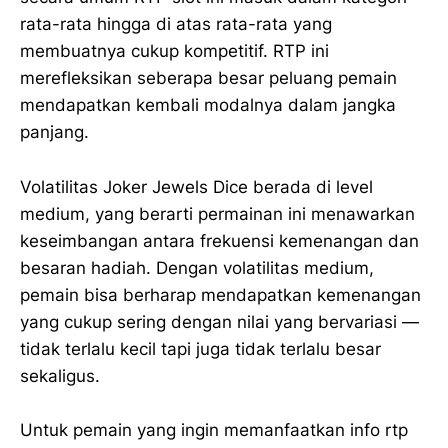
rata-rata hingga di atas rata-rata yang
membuatnya cukup kompetitif. RTP ini
merefleksikan seberapa besar peluang pemain
mendapatkan kembali modalnya dalam jangka
panjang.
Volatilitas Joker Jewels Dice berada di level
medium, yang berarti permainan ini menawarkan
keseimbangan antara frekuensi kemenangan dan
besaran hadiah. Dengan volatilitas medium,
pemain bisa berharap mendapatkan kemenangan
yang cukup sering dengan nilai yang bervariasi —
tidak terlalu kecil tapi juga tidak terlalu besar
sekaligus.
Untuk pemain yang ingin memanfaatkan info rtp