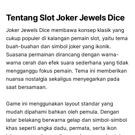
Tentang Slot Joker Jewels Dice
Joker Jewels Dice membawa konsep klasik yang
cukup populer di kalangan pemain slot, yaitu tema
buah-buahan dan simbol joker yang ikonik.
Suasana permainan dirancang dengan warna-
warna cerah dan efek suara sederhana yang tidak
mengganggu fokus pemain. Tema ini memberikan
nuansa nostalgia sekaligus menyegarkan pada
saat bersamaan.
Game ini menggunakan layout standar yang
mudah dipahami bahkan oleh pemula. Dengan
latar belakang berwarna gelap dan simbol-simbol
khas seperti angka dadu, permata, serta ikon