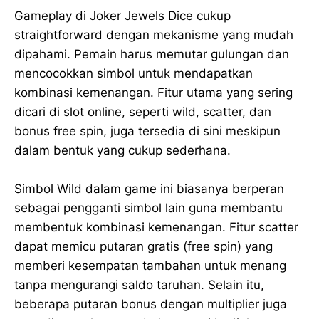
Gameplay di Joker Jewels Dice cukup
straightforward dengan mekanisme yang mudah
dipahami. Pemain harus memutar gulungan dan
mencocokkan simbol untuk mendapatkan
kombinasi kemenangan. Fitur utama yang sering
dicari di slot online, seperti wild, scatter, dan
bonus free spin, juga tersedia di sini meskipun
dalam bentuk yang cukup sederhana.
Simbol Wild dalam game ini biasanya berperan
sebagai pengganti simbol lain guna membantu
membentuk kombinasi kemenangan. Fitur scatter
dapat memicu putaran gratis (free spin) yang
memberi kesempatan tambahan untuk menang
tanpa mengurangi saldo taruhan. Selain itu,
beberapa putaran bonus dengan multiplier juga