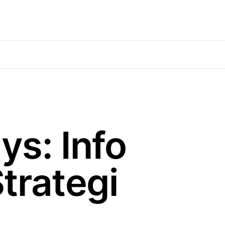
s: Info
trategi