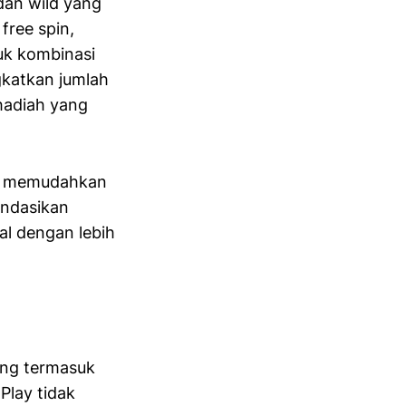
dan wild yang
ree spin,
uk kombinasi
gkatkan jumlah
hadiah yang
ena memudahkan
endasikan
l dengan lebih
ang termasuk
Play tidak