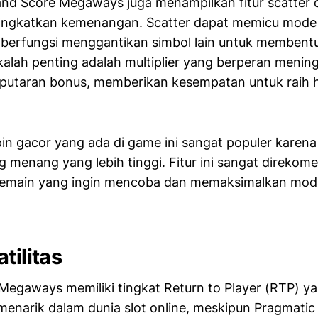
n and Score Megaways juga menampilkan fitur scatter 
gkatkan kemenangan. Scatter dapat memicu mode f
 berfungsi menggantikan simbol lain untuk membent
alah penting adalah multiplier yang berperan menin
putaran bonus, memberikan kesempatan untuk raih 
spin gacor yang ada di game ini sangat populer kar
g menang yang lebih tinggi. Fitur ini sangat direkom
pemain yang ingin mencoba dan memaksimalkan moda
tilitas
Megaways memiliki tingkat Return to Player (RTP) y
menarik dalam dunia slot online, meskipun Pragmatic 