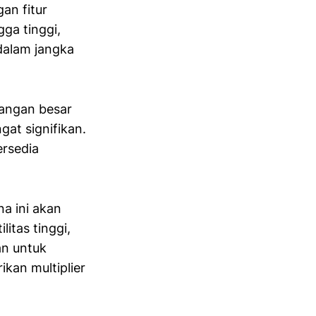
an fitur
a tinggi,
dalam jangka
nangan besar
gat signifikan.
ersedia
na ini akan
itas tinggi,
an untuk
kan multiplier