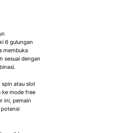
un
ki 6 gulungan
gga membuka
n sesuai dengan
inasi.
 spin atau slot
s ke mode free
r ini, pemain
 potensi