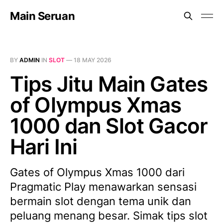
Main Seruan
BY
ADMIN
IN
SLOT
—
18 MAY 2026
Tips Jitu Main Gates
of Olympus Xmas
1000 dan Slot Gacor
Hari Ini
Gates of Olympus Xmas 1000 dari
Pragmatic Play menawarkan sensasi
bermain slot dengan tema unik dan
peluang menang besar. Simak tips slot