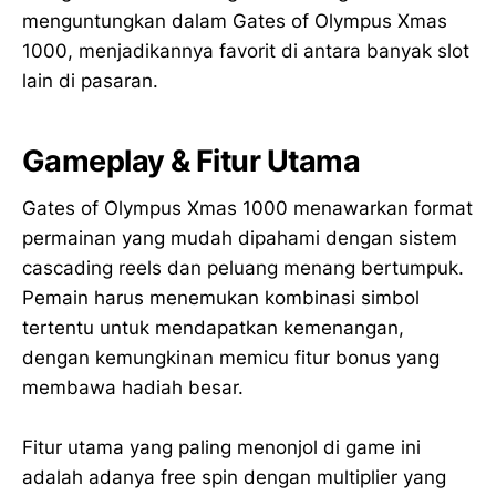
menguntungkan dalam Gates of Olympus Xmas
1000, menjadikannya favorit di antara banyak slot
lain di pasaran.
Gameplay & Fitur Utama
Gates of Olympus Xmas 1000 menawarkan format
permainan yang mudah dipahami dengan sistem
cascading reels dan peluang menang bertumpuk.
Pemain harus menemukan kombinasi simbol
tertentu untuk mendapatkan kemenangan,
dengan kemungkinan memicu fitur bonus yang
membawa hadiah besar.
Fitur utama yang paling menonjol di game ini
adalah adanya free spin dengan multiplier yang