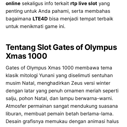
online
sekaligus info terkait
rtp live slot
yang
penting untuk Anda pahami, serta membahas
bagaimana
LTE4D
bisa menjadi tempat terbaik
untuk menikmati game ini.
Tentang Slot Gates of Olympus
Xmas 1000
Gates of Olympus Xmas 1000 membawa tema
klasik mitologi Yunani yang diselimuti sentuhan
musim Natal, menghadirkan Zeus versi winter
dengan latar yang penuh ornamen meriah seperti
salju, pohon Natal, dan lampu berwarna-warni.
Atmosfer permainan sangat mendukung suasana
liburan, membuat pemain betah berlama-lama.
Desain grafisnya memukau dengan animasi halus