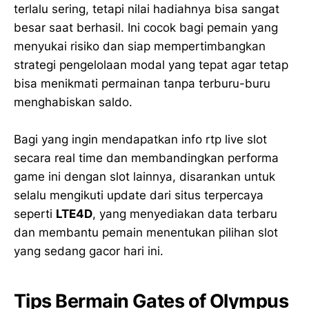
terlalu sering, tetapi nilai hadiahnya bisa sangat
besar saat berhasil. Ini cocok bagi pemain yang
menyukai risiko dan siap mempertimbangkan
strategi pengelolaan modal yang tepat agar tetap
bisa menikmati permainan tanpa terburu-buru
menghabiskan saldo.
Bagi yang ingin mendapatkan info rtp live slot
secara real time dan membandingkan performa
game ini dengan slot lainnya, disarankan untuk
selalu mengikuti update dari situs terpercaya
seperti
LTE4D
, yang menyediakan data terbaru
dan membantu pemain menentukan pilihan slot
yang sedang gacor hari ini.
Tips Bermain Gates of Olympus