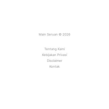
Main Seruan © 2026
Tentang Kami
Kebijakan Privasi
Disclaimer
Kontak
Info:
lte 4d