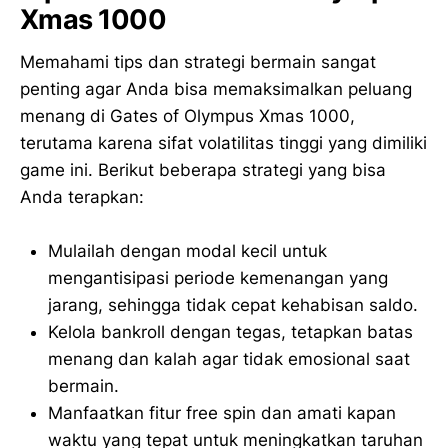
Xmas 1000
Memahami tips dan strategi bermain sangat
penting agar Anda bisa memaksimalkan peluang
menang di Gates of Olympus Xmas 1000,
terutama karena sifat volatilitas tinggi yang dimiliki
game ini. Berikut beberapa strategi yang bisa
Anda terapkan:
Mulailah dengan modal kecil untuk
mengantisipasi periode kemenangan yang
jarang, sehingga tidak cepat kehabisan saldo.
Kelola bankroll dengan tegas, tetapkan batas
menang dan kalah agar tidak emosional saat
bermain.
Manfaatkan fitur free spin dan amati kapan
waktu yang tepat untuk meningkatkan taruhan