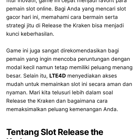
fitur inovatif, game ini cepat menjadi favorit para
pemain slot online. Bagi Anda yang mencari slot
gacor hari ini, memahami cara bermain serta
strategi jitu di Release the Kraken bisa menjadi
kunci keberhasilan.
Game ini juga sangat direkomendasikan bagi
pemain yang ingin mencoba peruntungan dengan
modal kecil namun tetap memiliki peluang menang
besar. Selain itu,
LTE4D
menyediakan akses
mudah untuk memainkan slot ini secara aman dan
nyaman. Mari kita telusuri lebih dalam soal
Release the Kraken dan bagaimana cara
memaksimalkan peluang kemenangan Anda.
Tentang Slot Release the