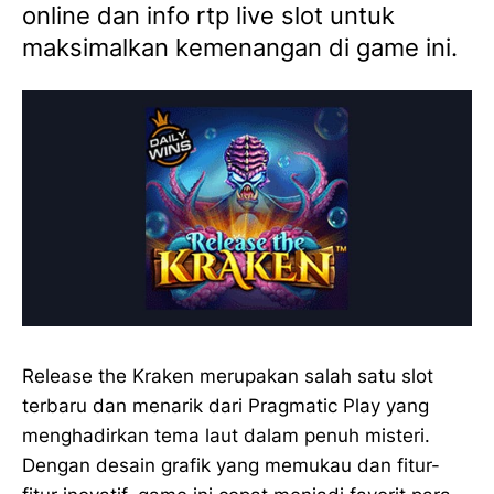
online dan info rtp live slot untuk
maksimalkan kemenangan di game ini.
Release the Kraken merupakan salah satu slot
terbaru dan menarik dari Pragmatic Play yang
menghadirkan tema laut dalam penuh misteri.
Dengan desain grafik yang memukau dan fitur-