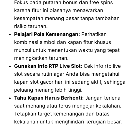
Fokus pada putaran bonus dan free spins
karena fitur ini biasanya menawarkan
kesempatan menang besar tanpa tambahan
risiko taruhan.
Pelajari Pola Kemenangan:
Perhatikan
kombinasi simbol dan kapan fitur khusus
muncul untuk menentukan waktu yang tepat
meningkatkan taruhan.
Gunakan Info RTP Live Slot:
Cek info rtp live
slot secara rutin agar Anda bisa mengetahui
kapan slot gacor hari ini sedang aktif, sehingga
peluang menang lebih tinggi.
Tahu Kapan Harus Berhenti:
Jangan terlena
saat menang atau terus mengejar kekalahan.
Tetapkan target kemenangan dan batas
kekalahan untuk menghindari kerugian besar.