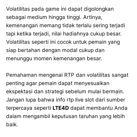
Volatilitas pada game ini dapat digolongkan
sebagai medium hingga tinggi. Artinya,
kemenangan memang tidak terlalu sering terjadi
tapi ketika terjadi, nilai hadiahnya cukup besar.
Volatilitas seperti ini cocok untuk pemain yang
siap bertahan dengan modal cukup dan
menunggu momen kemenangan besar.
Pemahaman mengenai RTP dan volatilitas sangat
penting agar pemain dapat menyesuaikan
ekspektasi dan strategi sebelum mulai bermain.
Jangan lupa bahwa info rtp live slot dari sumber
terpercaya seperti
LTE4D
dapat membantu Anda
dalam mengambil keputusan taruhan yang lebih
baik.