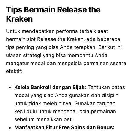
Tips Bermain Release the
Kraken
Untuk mendapatkan performa terbaik saat
bermain slot Release the Kraken, ada beberapa
tips penting yang bisa Anda terapkan. Berikut ini
ulasan strategi yang bisa membantu Anda
mengatur modal dan mengelola permainan secara
efektif:
Kelola Bankroll dengan Bijak:
Tentukan batas
modal yang siap Anda gunakan dan disiplin
untuk tidak melebihinya. Gunakan taruhan
kecil dulu untuk mengenali pola permainan
sebelum menaikkan bet.
Manfaatkan Fitur Free Spins dan Bonus: