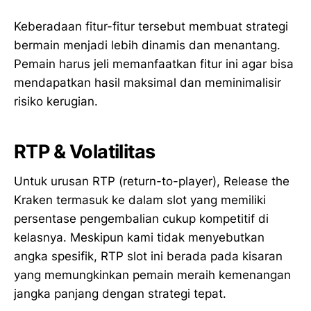
Keberadaan fitur-fitur tersebut membuat strategi
bermain menjadi lebih dinamis dan menantang.
Pemain harus jeli memanfaatkan fitur ini agar bisa
mendapatkan hasil maksimal dan meminimalisir
risiko kerugian.
RTP & Volatilitas
Untuk urusan RTP (return-to-player), Release the
Kraken termasuk ke dalam slot yang memiliki
persentase pengembalian cukup kompetitif di
kelasnya. Meskipun kami tidak menyebutkan
angka spesifik, RTP slot ini berada pada kisaran
yang memungkinkan pemain meraih kemenangan
jangka panjang dengan strategi tepat.