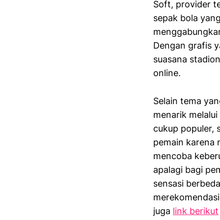
Soft, provider 
sepak bola yang
menggabungkan 
Dengan grafis 
suasana stadion
online.
Selain tema ya
menarik melalui
cukup populer, s
pemain karena 
mencoba keberun
apalagi bagi pe
sensasi berbeda
merekomendasika
juga
link berikut