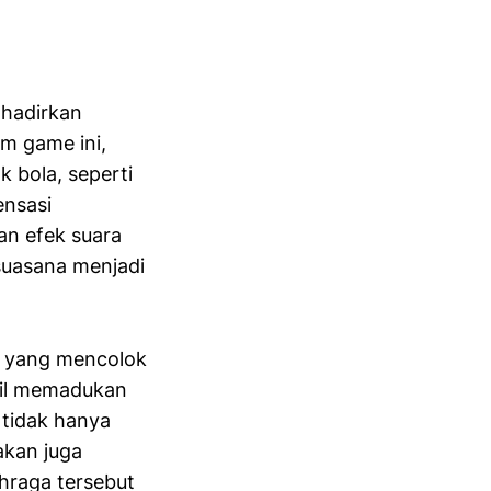
ghadirkan
m game ini,
 bola, seperti
ensasi
an efek suara
suasana menjadi
ah yang mencolok
sil memadukan
tidak hanya
akan juga
hraga tersebut