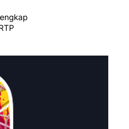
lengkap
 RTP