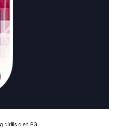
dirilis oleh PG