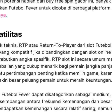
an potensi hadiah dari buy free spin gacor ini, banya
n Futebol Fever untuk dicoba di berbagai platform s
nya
.
tilitas
k teknis, RTP atau Return-To-Player dari slot Futebo
yang kompetitif jika dibandingkan dengan slot online 
ebutkan angka spesifik, RTP slot ini secara umum 
alian yang cukup menarik bagi pemain jangka panja
atu pertimbangan penting ketika memilih game, kare
akin besar peluang pemain untuk meraih keuntungan
am Futebol Fever dapat dikategorikan sebagai medium, 
eimbangan antara frekuensi kemenangan dan besar
ndapatkan kemenangan secara relatif sering, namun 