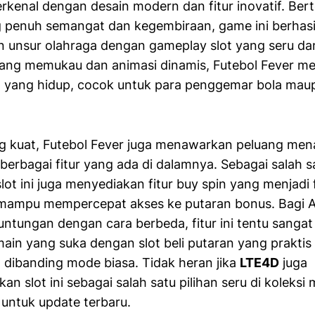
terkenal dengan desain modern dan fitur inovatif. Be
 penuh semangat dan kegembiraan, game ini berhasi
unsur olahraga dengan gameplay slot yang seru da
yang memukau dan animasi dinamis, Futebol Fever m
 yang hidup, cocok untuk para penggemar bola maup
ng kuat, Futebol Fever juga menawarkan peluang me
 berbagai fitur yang ada di dalamnya. Sebagai salah 
lot ini juga menyediakan fitur buy spin yang menjadi
mampu mempercepat akses ke putaran bonus. Bagi A
tungan dengan cara berbeda, fitur ini tentu sangat 
main yang suka dengan slot beli putaran yang prakti
 dibanding mode biasa. Tidak heran jika
LTE4D
juga
n slot ini sebagai salah satu pilihan seru di koleksi
untuk update terbaru.