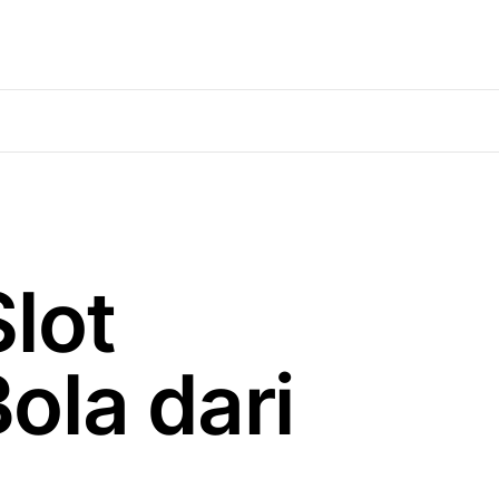
Slot
ola dari