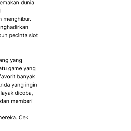
rtemakan dunia
l
n menghibur.
enghadirkan
un pecinta slot
nang yang
satu game yang
 favorit banyak
nda yang ingin
layak dicoba,
s dan memberi
 mereka. Cek