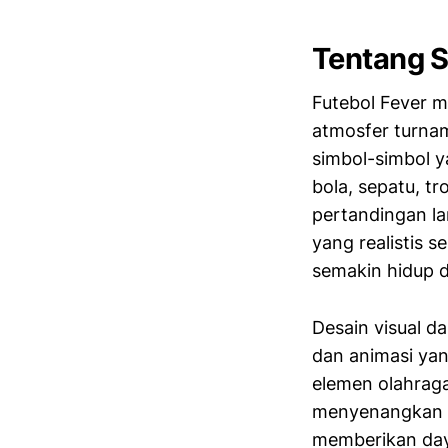
Tentang S
Futebol Fever 
atmosfer turna
simbol-simbol y
bola, sepatu, t
pertandingan la
yang realistis
semakin hidup 
Desain visual d
dan animasi ya
elemen olahrag
menyenangkan ta
memberikan daya