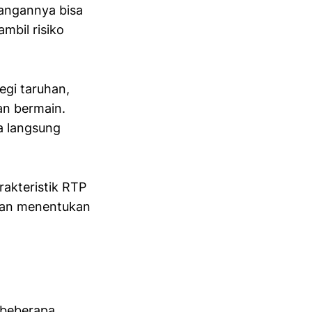
nangannya bisa
ambil risiko
egi taruhan,
an bermain.
a langsung
rakteristik RTP
 dan menentukan
 beberapa