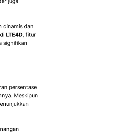
er juga
h dinamis dan
 di
LTE4D
, fitur
 signifikan
ran persentase
innya. Meskipun
menunjukkan
menangan