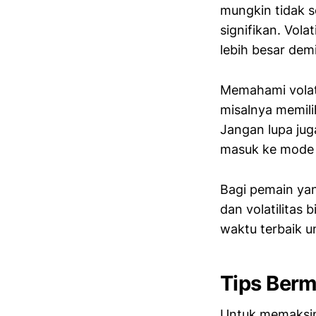
mungkin tidak s
signifikan. Vola
lebih besar demi
Memahami volati
misalnya memili
Jangan lupa jug
masuk ke mode b
Bagi pemain yan
dan volatilitas
waktu terbaik 
Tips Ber
Untuk memaksim