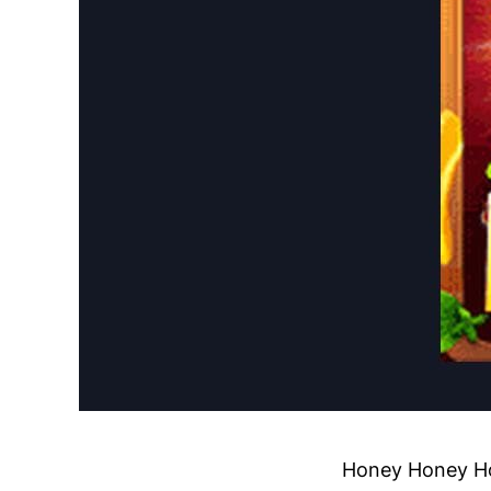
Honey Honey Hon