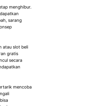
etap menghibur.
ndapatkan
bah, sarang
konsep
atau slot beli
an gratis
ncul secara
endapatkan
tertarik mencoba
ngali
bisa