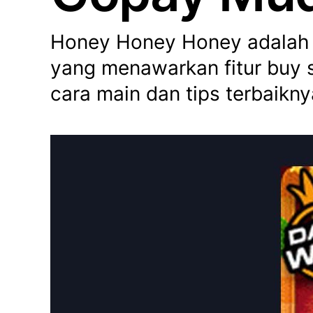
Honey Honey Honey adalah s
yang menawarkan fitur buy s
cara main dan tips terbaiknya