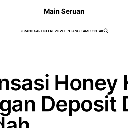
Main Seruan
BERANDA
ARTIKEL
REVIEW
TENTANG KAMI
KONTAK
ensasi Honey
gan Deposit 
dah