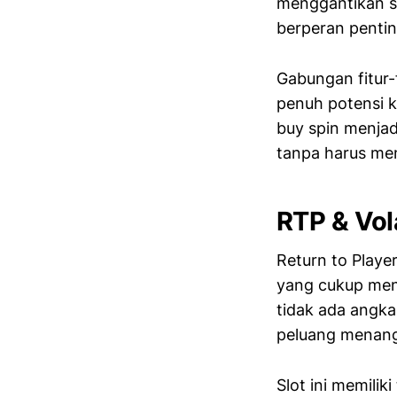
menggantikan s
berperan pentin
Gabungan fitur-
penuh potensi 
buy spin menjad
tanpa harus me
RTP & Vola
Return to Play
yang cukup meng
tidak ada angka
peluang menang
Slot ini memilik