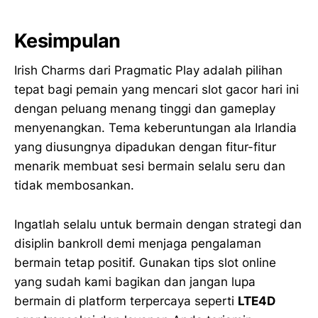
Kesimpulan
Irish Charms dari Pragmatic Play adalah pilihan
tepat bagi pemain yang mencari slot gacor hari ini
dengan peluang menang tinggi dan gameplay
menyenangkan. Tema keberuntungan ala Irlandia
yang diusungnya dipadukan dengan fitur-fitur
menarik membuat sesi bermain selalu seru dan
tidak membosankan.
Ingatlah selalu untuk bermain dengan strategi dan
disiplin bankroll demi menjaga pengalaman
bermain tetap positif. Gunakan tips slot online
yang sudah kami bagikan dan jangan lupa
bermain di platform terpercaya seperti
LTE4D