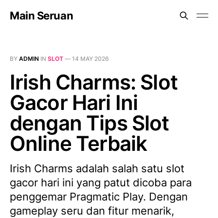
Main Seruan
BY
ADMIN
IN
SLOT
—
14 MAY 2026
Irish Charms: Slot
Gacor Hari Ini
dengan Tips Slot
Online Terbaik
Irish Charms adalah salah satu slot
gacor hari ini yang patut dicoba para
penggemar Pragmatic Play. Dengan
gameplay seru dan fitur menarik,