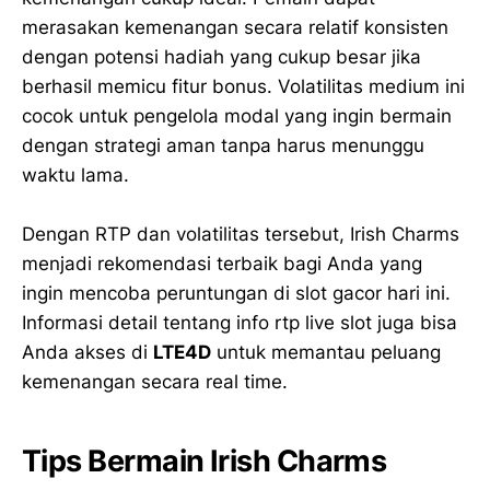
merasakan kemenangan secara relatif konsisten
dengan potensi hadiah yang cukup besar jika
berhasil memicu fitur bonus. Volatilitas medium ini
cocok untuk pengelola modal yang ingin bermain
dengan strategi aman tanpa harus menunggu
waktu lama.
Dengan RTP dan volatilitas tersebut, Irish Charms
menjadi rekomendasi terbaik bagi Anda yang
ingin mencoba peruntungan di slot gacor hari ini.
Informasi detail tentang info rtp live slot juga bisa
Anda akses di
LTE4D
untuk memantau peluang
kemenangan secara real time.
Tips Bermain Irish Charms