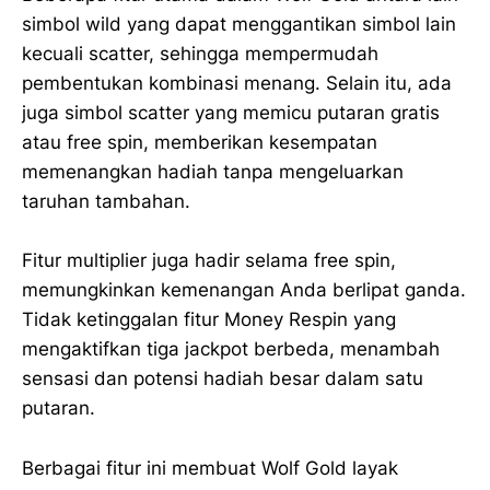
simbol wild yang dapat menggantikan simbol lain
kecuali scatter, sehingga mempermudah
pembentukan kombinasi menang. Selain itu, ada
juga simbol scatter yang memicu putaran gratis
atau free spin, memberikan kesempatan
memenangkan hadiah tanpa mengeluarkan
taruhan tambahan.
Fitur multiplier juga hadir selama free spin,
memungkinkan kemenangan Anda berlipat ganda.
Tidak ketinggalan fitur Money Respin yang
mengaktifkan tiga jackpot berbeda, menambah
sensasi dan potensi hadiah besar dalam satu
putaran.
Berbagai fitur ini membuat Wolf Gold layak