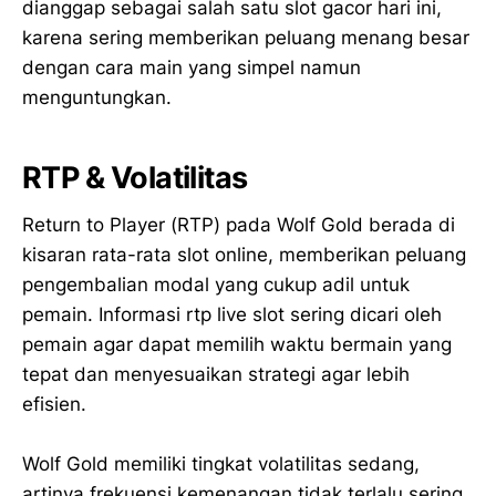
dianggap sebagai salah satu slot gacor hari ini,
karena sering memberikan peluang menang besar
dengan cara main yang simpel namun
menguntungkan.
RTP & Volatilitas
Return to Player (RTP) pada Wolf Gold berada di
kisaran rata-rata slot online, memberikan peluang
pengembalian modal yang cukup adil untuk
pemain. Informasi rtp live slot sering dicari oleh
pemain agar dapat memilih waktu bermain yang
tepat dan menyesuaikan strategi agar lebih
efisien.
Wolf Gold memiliki tingkat volatilitas sedang,
artinya frekuensi kemenangan tidak terlalu sering