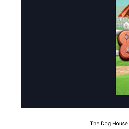
The Dog House M