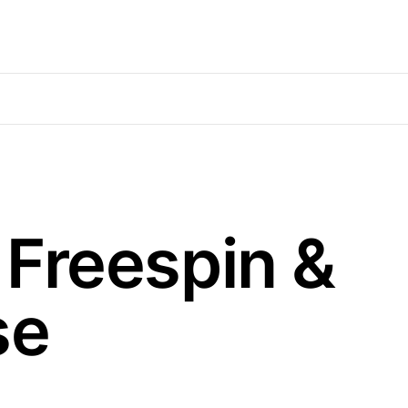
Freespin &
se