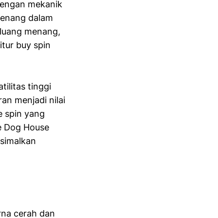
Dengan mekanik
menang dalam
eluang menang,
tur buy spin
litas tinggi
an menjadi nilai
 spin yang
he Dog House
ksimalkan
na cerah dan