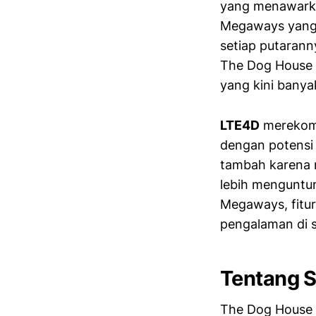
yang menawarka
Megaways yang 
setiap putaran
The Dog House M
yang kini banya
LTE4D
merekomen
dengan potensi k
tambah karena 
lebih menguntun
Megaways, fitur
pengalaman di sl
Tentang 
The Dog House 