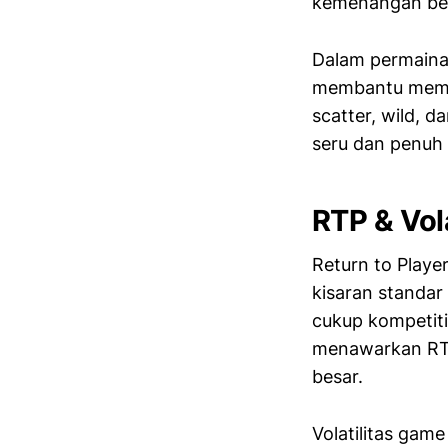
kemenangan be
Dalam permainan
membantu membe
scatter, wild,
seru dan penuh 
RTP & Vola
Return to Play
kisaran standar
cukup kompetitif
menawarkan RTP
besar.
Volatilitas gam