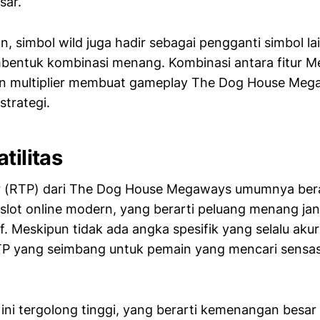
sar.
, simbol wild juga hadir sebagai pengganti simbol la
ntuk kombinasi menang. Kombinasi antara fitur M
 dan multiplier membuat gameplay The Dog House Me
strategi.
tilitas
er (RTP) dari The Dog House Megaways umumnya ber
 slot online modern, yang berarti peluang menang j
. Meskipun tidak ada angka spesifik yang selalu akurat
 yang seimbang untuk pemain yang mencari sensas
e ini tergolong tinggi, yang berarti kemenangan besa