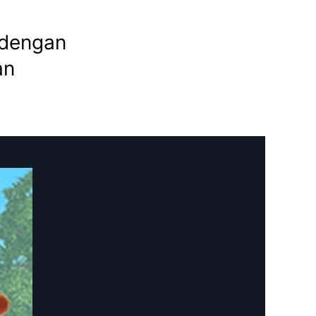
 dengan
an