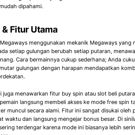
mudah dipahami.
& Fitur Utama
 Megaways menggunakan mekanik Megaways yang
ada setiap gulungan berubah setiap putaran, menaw
enang. Cara bermainnya cukup sederhana; Anda cu
mutar gulungan dengan harapan mendapatkan kombi
erdekatan.
 ini juga menawarkan fitur buy spin atau slot beli putar
emain langsung membeli akses ke mode free spin t
r muncul secara alami. Fitur ini sangat disukai oleh
 waktu dan langsung mengejar bonus besar. Di sinila
 sering terdengar karena mode ini biasanya lebih ser