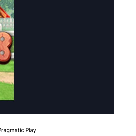
Pragmatic Play