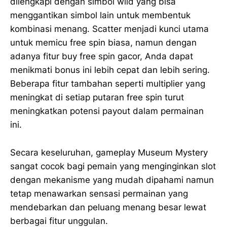
dilengkapi dengan simbol wild yang bisa
menggantikan simbol lain untuk membentuk
kombinasi menang. Scatter menjadi kunci utama
untuk memicu free spin biasa, namun dengan
adanya fitur buy free spin gacor, Anda dapat
menikmati bonus ini lebih cepat dan lebih sering.
Beberapa fitur tambahan seperti multiplier yang
meningkat di setiap putaran free spin turut
meningkatkan potensi payout dalam permainan
ini.
Secara keseluruhan, gameplay Museum Mystery
sangat cocok bagi pemain yang menginginkan slot
dengan mekanisme yang mudah dipahami namun
tetap menawarkan sensasi permainan yang
mendebarkan dan peluang menang besar lewat
berbagai fitur unggulan.