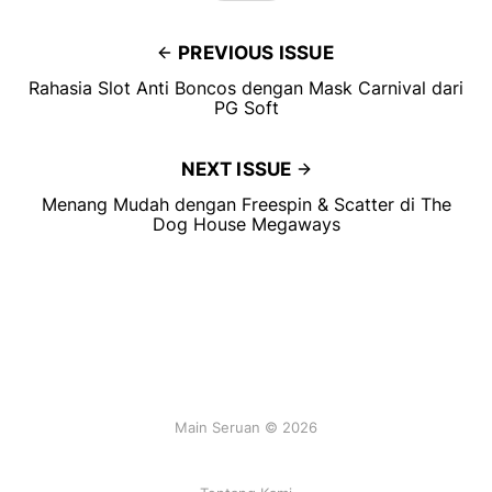
PREVIOUS ISSUE
Rahasia Slot Anti Boncos dengan Mask Carnival dari
PG Soft
NEXT ISSUE
Menang Mudah dengan Freespin & Scatter di The
Dog House Megaways
Main Seruan © 2026