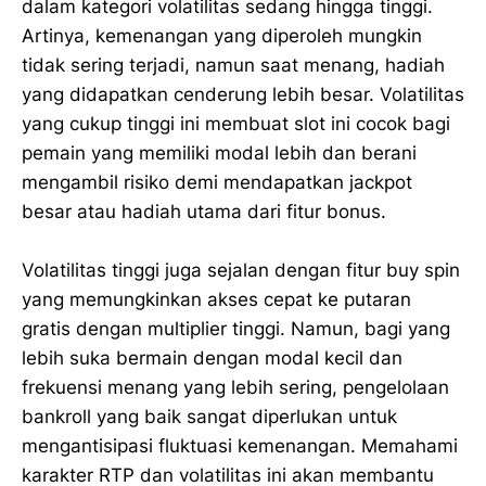
dalam kategori volatilitas sedang hingga tinggi.
Artinya, kemenangan yang diperoleh mungkin
tidak sering terjadi, namun saat menang, hadiah
yang didapatkan cenderung lebih besar. Volatilitas
yang cukup tinggi ini membuat slot ini cocok bagi
pemain yang memiliki modal lebih dan berani
mengambil risiko demi mendapatkan jackpot
besar atau hadiah utama dari fitur bonus.
Volatilitas tinggi juga sejalan dengan fitur buy spin
yang memungkinkan akses cepat ke putaran
gratis dengan multiplier tinggi. Namun, bagi yang
lebih suka bermain dengan modal kecil dan
frekuensi menang yang lebih sering, pengelolaan
bankroll yang baik sangat diperlukan untuk
mengantisipasi fluktuasi kemenangan. Memahami
karakter RTP dan volatilitas ini akan membantu