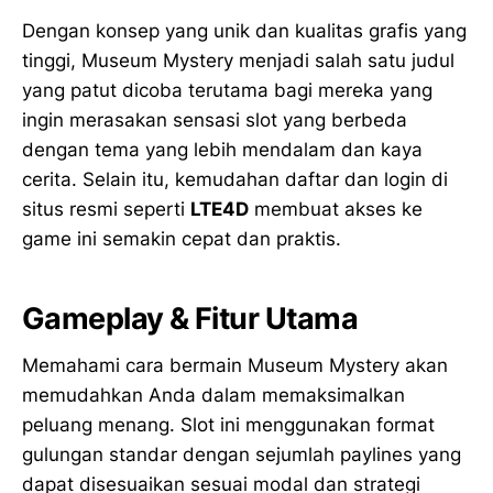
Dengan konsep yang unik dan kualitas grafis yang
tinggi, Museum Mystery menjadi salah satu judul
yang patut dicoba terutama bagi mereka yang
ingin merasakan sensasi slot yang berbeda
dengan tema yang lebih mendalam dan kaya
cerita. Selain itu, kemudahan daftar dan login di
situs resmi seperti
LTE4D
membuat akses ke
game ini semakin cepat dan praktis.
Gameplay & Fitur Utama
Memahami cara bermain Museum Mystery akan
memudahkan Anda dalam memaksimalkan
peluang menang. Slot ini menggunakan format
gulungan standar dengan sejumlah paylines yang
dapat disesuaikan sesuai modal dan strategi