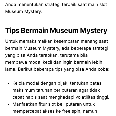
Anda menentukan strategi terbaik saat main slot
Museum Mystery.
Tips Bermain Museum Mystery
Untuk memaksimalkan kesempatan menang saat
bermain Museum Mystery, ada beberapa strategi
yang bisa Anda terapkan, terutama bila
membawa modal kecil dan ingin bermain lebih
lama. Berikut beberapa tips yang bisa Anda coba:
Kelola modal dengan bijak, tentukan batas
maksimum taruhan per putaran agar tidak
cepat habis saat menghadapi volatilitas tinggi.
Manfaatkan fitur slot beli putaran untuk
mempercepat akses ke free spin, namun