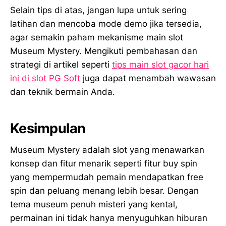
Selain tips di atas, jangan lupa untuk sering
latihan dan mencoba mode demo jika tersedia,
agar semakin paham mekanisme main slot
Museum Mystery. Mengikuti pembahasan dan
strategi di artikel seperti
tips main slot gacor hari
ini di slot PG Soft
juga dapat menambah wawasan
dan teknik bermain Anda.
Kesimpulan
Museum Mystery adalah slot yang menawarkan
konsep dan fitur menarik seperti fitur buy spin
yang mempermudah pemain mendapatkan free
spin dan peluang menang lebih besar. Dengan
tema museum penuh misteri yang kental,
permainan ini tidak hanya menyuguhkan hiburan