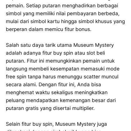
pemain. Setiap putaran menghadirkan berbagai
simbol yang memiliki nilai pembayaran berbeda,
mulai dari simbol kartu hingga simbol khusus yang
berperan dalam memicu fitur bonus.
Salah satu daya tarik utama Museum Mystery
adalah adanya fitur buy spin atau slot beli
putaran. Fitur ini memungkinkan pemain untuk
langsung membeli kesempatan memasuki mode
free spin tanpa harus menunggu scatter muncul
secara alami. Dengan fitur ini, Anda bisa
menghemat waktu sekaligus meningkatkan
peluang mendapatkan kemenangan besar dari
putaran gratis yang disertai multiplier.
Selain fitur buy spin, Museum Mystery juga